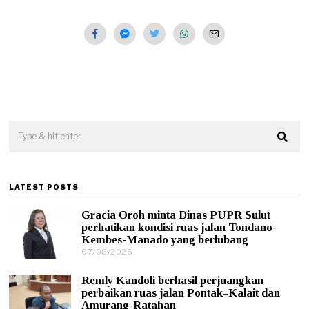
LATEST POSTS
Gracia Oroh minta Dinas PUPR Sulut
perhatikan kondisi ruas jalan Tondano-
Kembes-Manado yang berlubang
07/08/2026
0
7
/
Remly Kandoli berhasil perjuangkan
0
perbaikan ruas jalan Pontak–Kalait dan
8
Amurang-Ratahan
/