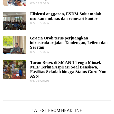
07/08/2026
0
2
7
0
/
2
Efisiensi anggaran, ESDM Sulut malah
0
6
usulkan mobnas dan renovasi kantor
8
07/08/2026
0
/
7
2
/
0
0
2
Gracia Oroh terus perjuangkan
8
6
infrastruktur jalan Tandengan, Leilem dan
/
Seretan
2
0
07/08/2026
0
2
7
6
/
Turun Reses di SMAN 1 Tenga Minsel,
0
MEP Terima Aspirasi Soal Beasiswa,
8
Fasilitas Sekolah hingga Status Guru Non
/
ASN
2
0
06/08/2026
0
2
6
6
/
0
8
/
2
0
LATEST FROM HEADLINE
2