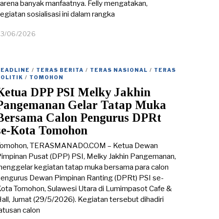
arena banyak manfaatnya. Felly mengatakan,
egiatan sosialisasi ini dalam rangka
23/06/2026
2
3
/
0
6
HEADLINE
/
TERAS BERITA
/
TERAS NASIONAL
/
TERAS
/
POLITIK
/
TOMOHON
2
Ketua DPP PSI Melky Jakhin
0
Pangemanan Gelar Tatap Muka
2
6
Bersama Calon Pengurus DPRt
se-Kota Tomohon
Tomohon, TERASMANADO.COM – Ketua Dewan
impinan Pusat (DPP) PSI, Melky Jakhin Pangemanan,
enggelar kegiatan tatap muka bersama para calon
engurus Dewan Pimpinan Ranting (DPRt) PSI se-
ota Tomohon, Sulawesi Utara di Lumimpasot Cafe &
all, Jumat (29/5/2026). Kegiatan tersebut dihadiri
atusan calon