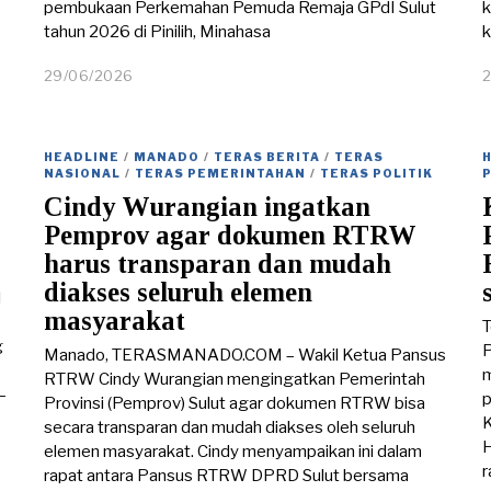
pembukaan Perkemahan Pemuda Remaja GPdI Sulut
k
tahun 2026 di Pinilih, Minahasa
k
29/06/2026
2
9
/
0
6
HEADLINE
/
MANADO
/
TERAS BERITA
/
TERAS
/
NASIONAL
/
TERAS PEMERINTAHAN
/
TERAS POLITIK
2
Cindy Wurangian ingatkan
0
Pemprov agar dokumen RTRW
2
6
harus transparan dan mudah
diakses seluruh elemen
l
masyarakat
g
P
Manado, TERASMANADO.COM – Wakil Ketua Pansus
m
RTRW Cindy Wurangian mengingatkan Pemerintah
–
p
Provinsi (Pemprov) Sulut agar dokumen RTRW bisa
K
secara transparan dan mudah diakses oleh seluruh
H
elemen masyarakat. Cindy menyampaikan ini dalam
r
rapat antara Pansus RTRW DPRD Sulut bersama