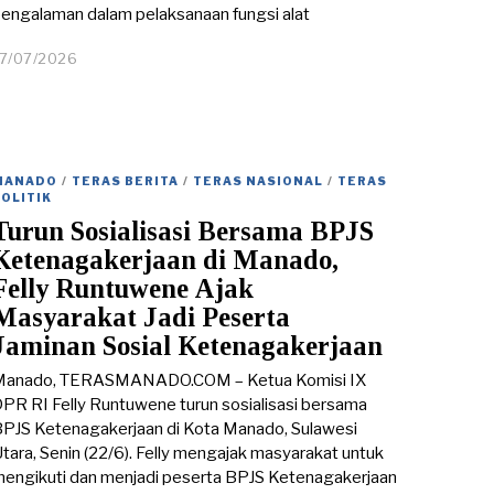
engalaman dalam pelaksanaan fungsi alat
17/07/2026
1
7
/
0
7
/
2
MANADO
/
TERAS BERITA
/
TERAS NASIONAL
/
TERAS
0
POLITIK
2
Turun Sosialisasi Bersama BPJS
6
Ketenagakerjaan di Manado,
Felly Runtuwene Ajak
Masyarakat Jadi Peserta
Jaminan Sosial Ketenagakerjaan
Manado, TERASMANADO.COM – Ketua Komisi IX
PR RI Felly Runtuwene turun sosialisasi bersama
PJS Ketenagakerjaan di Kota Manado, Sulawesi
tara, Senin (22/6). Felly mengajak masyarakat untuk
engikuti dan menjadi peserta BPJS Ketenagakerjaan