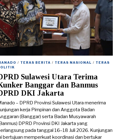
MANADO
/
TERAS BERITA
/
TERAS NASIONAL
/
TERAS
POLITIK
DPRD Sulawesi Utara Terima
Kunker Banggar dan Banmus
DPRD DKI Jakarta
anado – DPRD Provinsi Sulawesi Utara menerima
unjungan kerja Pimpinan dan Anggota Badan
nggaran (Banggar) serta Badan Musyawarah
Banmus) DPRD Provinsi DKI Jakarta yang
erlangsung pada tanggal 16–18 Juli 2026. Kunjungan
ni bertujuan memperkuat koordinasi dan bertukar