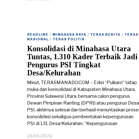
9
/
0
6
/
2
HEADLINE
/
MINAHASA RAYA
/
TERAS BERITA
/
TERAS
0
NASIONAL
/
TERAS POLITIK
2
Konsolidasi di Minahasa Utara
6
Tuntas, 1.310 Kader Terbaik Jadi
Pengurus PSI Tingkat
Desa/Kelurahan
Minut, TERASMANADO.COM – Edisi “Pulkam” tatap
muka dan konsolidasi di Kabupaten Minahasa Utara,
Provinsi Sulawesi Utara, bersama calon pengurus
Dewan Pimpinan Ranting (DPRt) atau pengurus Desa
PSI, akhirnya selesai dan berhasil menuntaskan pros
konsolidasi sekaligus pembentukan kepengurusan
PSI di 131 Desa/Kelurahan. “Kepengurusan
26/05/2026
2