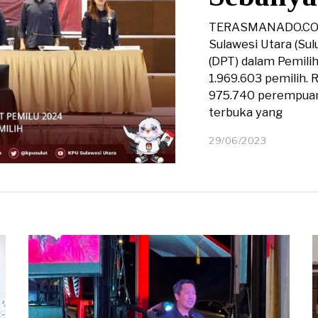
TERASMANADO.COM 
Sulawesi Utara (Sul
(DPT) dalam Pemil
1.969.603 pemilih. 
975.740 perempuan.
terbuka yang
29/06/2023
2
9
/
0
6
/
2
0
2
3