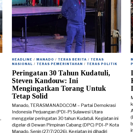
HEADLINE
/
MANADO
/
TERAS BERITA
/
TERAS
NASIONAL
/
TERAS PEMERINTAHAN
/
TERAS POLITIK
Peringatan 30 Tahun Kudatuli,
Steven Kandouw: Ini
Mengingatkan Torang Untuk
Tetap Solid
M
k
Manado, TERASMANADO.COM – Partai Demokrasi
A
Indonesia Perjuangan (PDI-P) Sulawesi Utara
(
,
menggelar peringatan 30 tahun Kudatuli. Kegiatan ini
b
digelar di Dewan Pimpinan Cabang (DPC) PDI-P Kota
i
Manado, Senin (27/7/2026). Kegiatan ini dihadiri