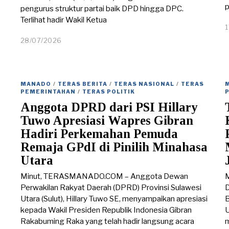
p
pengurus struktur partai baik DPD hingga DPC.
Terlihat hadir Wakil Ketua
28/07/2026
2
8
/
0
7
MANADO
/
TERAS BERITA
/
TERAS NASIONAL
/
TERAS
/
PEMERINTAHAN
/
TERAS POLITIK
2
Anggota DPRD dari PSI Hillary
0
2
Tuwo Apresiasi Wapres Gibran
6
Hadiri Perkemahan Pemuda
Remaja GPdI di Pinilih Minahasa
Utara
Minut, TERASMANADO.COM – Anggota Dewan
Perwakilan Rakyat Daerah (DPRD) Provinsi Sulawesi
D
Utara (Sulut), Hillary Tuwo SE, menyampaikan apresiasi
B
kepada Wakil Presiden Republik Indonesia Gibran
U
Rakabuming Raka yang telah hadir langsung acara
m