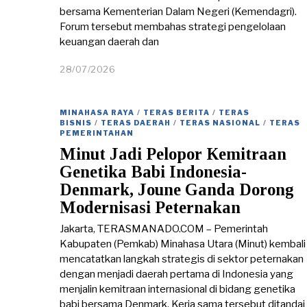
bersama Kementerian Dalam Negeri (Kemendagri).
Forum tersebut membahas strategi pengelolaan
keuangan daerah dan
28/07/2026
2
8
/
0
MINAHASA RAYA
/
TERAS BERITA
/
TERAS
7
BISNIS
/
TERAS DAERAH
/
TERAS NASIONAL
/
TERAS
/
PEMERINTAHAN
2
Minut Jadi Pelopor Kemitraan
0
Genetika Babi Indonesia-
2
6
Denmark, Joune Ganda Dorong
Modernisasi Peternakan
Jakarta, TERASMANADO.COM – Pemerintah
Kabupaten (Pemkab) Minahasa Utara (Minut) kembali
mencatatkan langkah strategis di sektor peternakan
dengan menjadi daerah pertama di Indonesia yang
menjalin kemitraan internasional di bidang genetika
babi bersama Denmark. Kerja sama tersebut ditandai