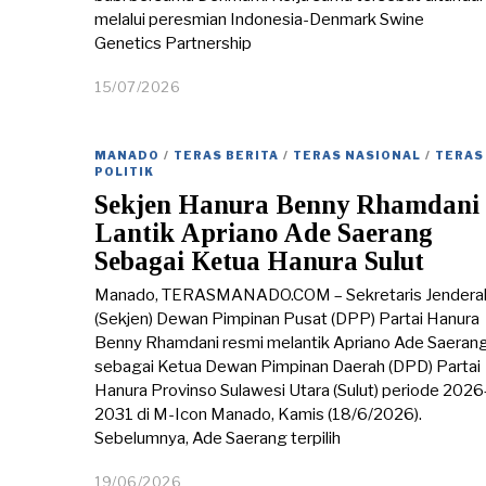
melalui peresmian Indonesia-Denmark Swine
Genetics Partnership
15/07/2026
1
5
/
0
MANADO
/
TERAS BERITA
/
TERAS NASIONAL
/
TERAS
7
POLITIK
/
Sekjen Hanura Benny Rhamdani
2
0
Lantik Apriano Ade Saerang
2
Sebagai Ketua Hanura Sulut
6
Manado, TERASMANADO.COM – Sekretaris Jendera
(Sekjen) Dewan Pimpinan Pusat (DPP) Partai Hanura
Benny Rhamdani resmi melantik Apriano Ade Saeran
sebagai Ketua Dewan Pimpinan Daerah (DPD) Partai
Hanura Provinso Sulawesi Utara (Sulut) periode 2026
2031 di M-Icon Manado, Kamis (18/6/2026).
Sebelumnya, Ade Saerang terpilih
19/06/2026
1