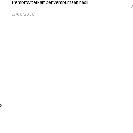
Pemprov terkait penyempurnaan hasil
11/06/2026
1
1
/
0
6
/
2
0
2
6
es