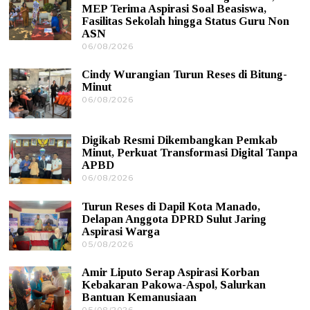
MEP Terima Aspirasi Soal Beasiswa,
Fasilitas Sekolah hingga Status Guru Non
ASN
06/08/2026
0
6
/
Cindy Wurangian Turun Reses di Bitung-
0
Minut
8
06/08/2026
0
/
6
2
/
0
0
2
Digikab Resmi Dikembangkan Pemkab
8
6
Minut, Perkuat Transformasi Digital Tanpa
/
APBD
2
0
06/08/2026
0
2
6
6
/
Turun Reses di Dapil Kota Manado,
0
Delapan Anggota DPRD Sulut Jaring
8
Aspirasi Warga
/
05/08/2026
0
2
5
0
/
2
Amir Liputo Serap Aspirasi Korban
0
6
Kebakaran Pakowa-Aspol, Salurkan
8
Bantuan Kemanusiaan
/