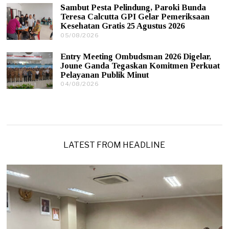
/
2
Sambut Pesta Pelindung, Paroki Bunda
0
6
Teresa Calcutta GPI Gelar Pemeriksaan
8
Kesehatan Gratis 25 Agustus 2026
/
05/08/2026
0
2
5
0
/
2
Entry Meeting Ombudsman 2026 Digelar,
0
6
Joune Ganda Tegaskan Komitmen Perkuat
8
Pelayanan Publik Minut
/
04/08/2026
0
2
4
0
/
2
0
6
8
/
2
0
LATEST FROM HEADLINE
2
6