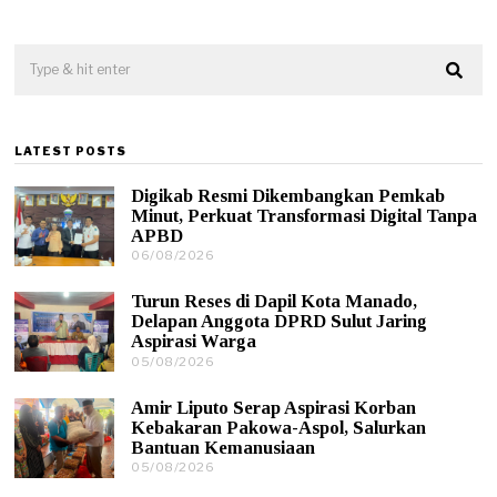
LATEST POSTS
Digikab Resmi Dikembangkan Pemkab
Minut, Perkuat Transformasi Digital Tanpa
APBD
06/08/2026
0
6
/
Turun Reses di Dapil Kota Manado,
0
Delapan Anggota DPRD Sulut Jaring
8
Aspirasi Warga
/
05/08/2026
0
2
5
0
/
2
Amir Liputo Serap Aspirasi Korban
0
6
Kebakaran Pakowa-Aspol, Salurkan
8
Bantuan Kemanusiaan
/
05/08/2026
0
2
5
0