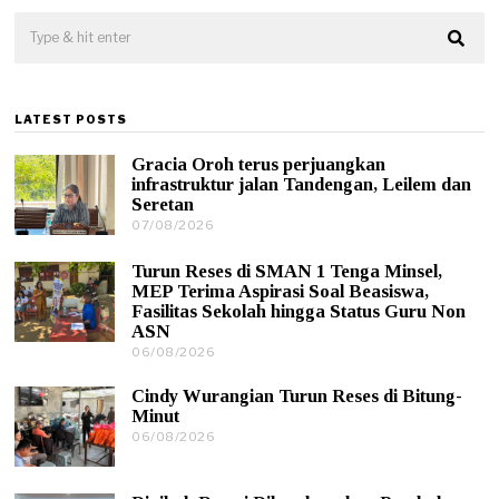
LATEST POSTS
Gracia Oroh terus perjuangkan
infrastruktur jalan Tandengan, Leilem dan
Seretan
07/08/2026
0
7
/
Turun Reses di SMAN 1 Tenga Minsel,
0
MEP Terima Aspirasi Soal Beasiswa,
8
Fasilitas Sekolah hingga Status Guru Non
/
ASN
2
0
06/08/2026
0
2
6
6
/
Cindy Wurangian Turun Reses di Bitung-
0
Minut
8
06/08/2026
0
/
6
2
/
0
0
2