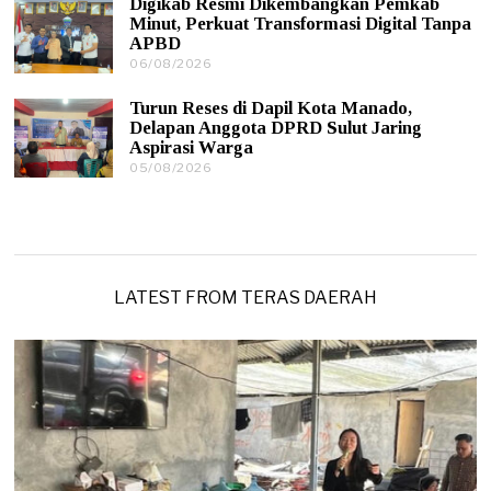
Digikab Resmi Dikembangkan Pemkab
8
6
Minut, Perkuat Transformasi Digital Tanpa
/
APBD
2
0
06/08/2026
0
2
6
6
/
Turun Reses di Dapil Kota Manado,
0
Delapan Anggota DPRD Sulut Jaring
8
Aspirasi Warga
/
05/08/2026
0
2
5
0
/
2
0
6
8
/
2
0
LATEST FROM TERAS DAERAH
2
6