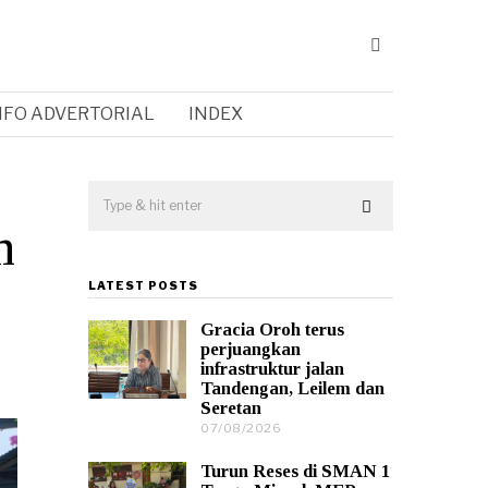
NFO ADVERTORIAL
INDEX
n
LATEST POSTS
Gracia Oroh terus
perjuangkan
infrastruktur jalan
Tandengan, Leilem dan
Seretan
07/08/2026
0
7
/
Turun Reses di SMAN 1
0