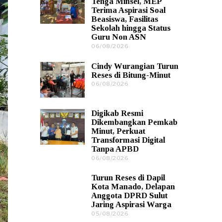
Tenga Minsel, MEP
8
Terima Aspirasi Soal
/
Beasiswa, Fasilitas
2
Sekolah hingga Status
0
Guru Non ASN
2
6
06/08/2026
0
6
/
Cindy Wurangian Turun
0
Reses di Bitung-Minut
8
06/08/2026
0
/
6
2
/
0
0
2
Digikab Resmi
8
6
Dikembangkan Pemkab
/
Minut, Perkuat
2
Transformasi Digital
0
2
Tanpa APBD
6
06/08/2026
0
6
/
Turun Reses di Dapil
0
Kota Manado, Delapan
8
Anggota DPRD Sulut
/
Jaring Aspirasi Warga
2
0
05/08/2026
0
2
5