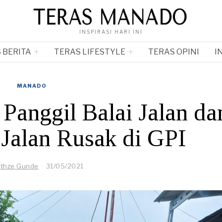
INSPIRASI HARI INI
 BERITA
TERAS LIFESTYLE
TERAS OPINI
I
MANADO
 Panggil Balai Jalan da
 Jalan Rusak di GPI
nthze Gunde
31/05/2021