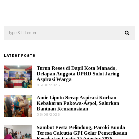
LATEST POSTS
Turun Reses di Dapil Kota Manado,
Delapan Anggota DPRD Sulut Jaring
Aspirasi Warga
05/08/2026
0
5
/
Amir Liputo Serap Aspirasi Korban
0
Kebakaran Pakowa-Aspol, Salurkan
8
Bantuan Kemanusiaan
/
05/08/2026
0
2
5
0
/
2
Sambut Pesta Pelindung, Paroki Bunda
0
6
Teresa Calcutta GPI Gelar Pemeriksaan
8
Kesehatan Gratis 25 Agustus 2026