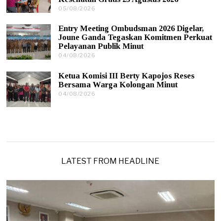
/
05/08/2026
0
2
5
0
/
2
Entry Meeting Ombudsman 2026 Digelar,
0
6
Joune Ganda Tegaskan Komitmen Perkuat
8
Pelayanan Publik Minut
/
04/08/2026
0
2
4
0
/
2
Ketua Komisi III Berty Kapojos Reses
0
6
Bersama Warga Kolongan Minut
8
04/08/2026
0
/
4
2
/
0
0
2
8
6
/
2
0
2
LATEST FROM HEADLINE
6