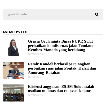
LATEST POSTS
Gracia Oroh minta Dinas PUPR Sulut
perhatikan kondisi ruas jalan Tondano-
Kembes-Manado yang berlubang
07/08/2026
0
7
/
Remly Kandoli berhasil perjuangkan
0
perbaikan ruas jalan Pontak–Kalait dan
8
Amurang-Ratahan
/
07/08/2026
0
2
7
0
/
2
Efisiensi anggaran, ESDM Sulut malah
0
6
usulkan mobnas dan renovasi kantor
8
07/08/2026
0
/
7
2
/
0