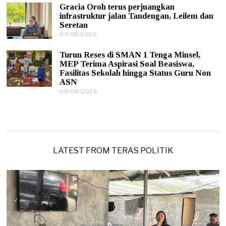
0
2
Gracia Oroh terus perjuangkan
8
6
infrastruktur jalan Tandengan, Leilem dan
/
Seretan
2
0
07/08/2026
0
2
7
6
/
Turun Reses di SMAN 1 Tenga Minsel,
0
MEP Terima Aspirasi Soal Beasiswa,
8
Fasilitas Sekolah hingga Status Guru Non
/
ASN
2
0
06/08/2026
0
2
6
6
/
0
8
/
2
0
LATEST FROM TERAS POLITIK
2
6