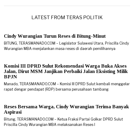
8
/
2
0
LATEST FROM TERAS POLITIK
2
6
Cindy Wurangian Turun Reses di Bitung-Minut
BITUNG, TERASMANADO.COM – Legislator Sulawesi Utara, Priscilla Cindy
Wurangian MBA menjalankan masa reses di daerah pemilihannya
Komisi III DPRD Sulut Rekomendasi Warga Buka Akses
Jalan, Dirut MSM Janjikan Perbaiki Jalan Eksisting Milik
BPJN
Manado, TERASMANADO.COM – Komisi III DPRD Sulut kembali menggelar
rapat dengar pendapat (RDP) bersama perusahaan tambang
Reses Bersama Warga, Cindy Wurangian Terima Banyak
Aspirasi
Bitung, TERASMANADO.COM – Ketua Fraksi Partai Golkar DPRD Sulut
Priscilla Cindy Wurangian MBA melaksanakan Reses I