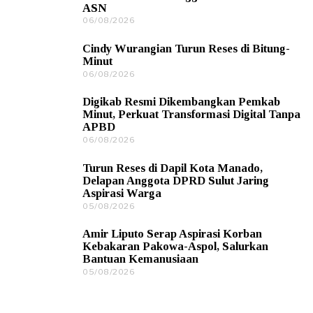
ASN
06/08/2026
0
6
/
Cindy Wurangian Turun Reses di Bitung-
0
Minut
8
06/08/2026
0
/
6
2
/
0
Digikab Resmi Dikembangkan Pemkab
0
2
Minut, Perkuat Transformasi Digital Tanpa
8
6
APBD
/
06/08/2026
0
2
6
0
/
2
Turun Reses di Dapil Kota Manado,
0
6
Delapan Anggota DPRD Sulut Jaring
8
Aspirasi Warga
/
05/08/2026
0
2
5
0
/
2
Amir Liputo Serap Aspirasi Korban
0
6
Kebakaran Pakowa-Aspol, Salurkan
8
Bantuan Kemanusiaan
/
05/08/2026
0
2
5
0
/
2
0
6