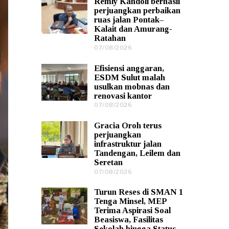
Remly Kandoli berhasil
0
perjuangkan perbaikan
8
ruas jalan Pontak–
/
Kalait dan Amurang-
2
Ratahan
0
2
07/08/2026
0
6
7
/
Efisiensi anggaran,
0
ESDM Sulut malah
8
usulkan mobnas dan
/
renovasi kantor
2
0
07/08/2026
0
2
7
6
/
Gracia Oroh terus
0
perjuangkan
8
infrastruktur jalan
/
Tandengan, Leilem dan
2
Seretan
0
2
07/08/2026
0
6
7
/
Turun Reses di SMAN 1
0
Tenga Minsel, MEP
8
Terima Aspirasi Soal
/
Beasiswa, Fasilitas
2
Sekolah hingga Status
0