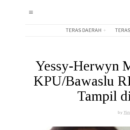
TERAS DAERAH
TERAS
Yessy-Herwyn M
KPU/Bawaslu RI,
Tampil d
by
Yi