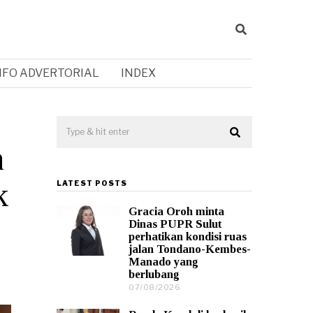
NFO ADVERTORIAL
INDEX
n
k
LATEST POSTS
Gracia Oroh minta
Dinas PUPR Sulut
perhatikan kondisi ruas
jalan Tondano-Kembes-
Manado yang
berlubang
07/08/2026
0
7
/