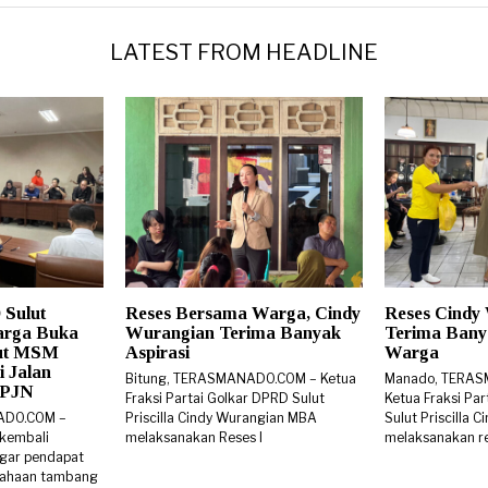
LATEST FROM HEADLINE
 Sulut
Reses Bersama Warga, Cindy
Reses Cindy
arga Buka
Wurangian Terima Banyak
Terima Banya
rut MSM
Aspirasi
Warga
i Jalan
Bitung, TERASMANADO.COM – Ketua
Manado, TERA
 BPJN
Fraksi Partai Golkar DPRD Sulut
Ketua Fraksi Pa
ADO.COM –
Priscilla Cindy Wurangian MBA
Sulut Priscilla
 kembali
melaksanakan Reses I
melaksanakan re
gar pendapat
sahaan tambang