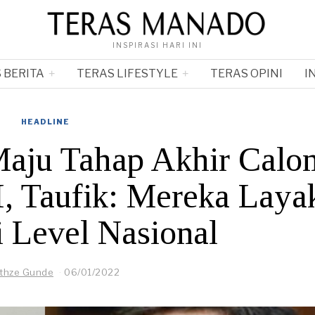
INSPIRASI HARI INI
 BERITA
TERAS LIFESTYLE
TERAS OPINI
I
HEADLINE
aju Tahap Akhir Calo
 Taufik: Mereka Laya
i Level Nasional
nthze Gunde
06/01/2022