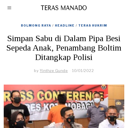
BOLMONG RAYA
/
HEADLINE
/
TERAS HUKRIM
Simpan Sabu di Dalam Pipa Besi
Sepeda Anak, Penambang Boltim
Ditangkap Polisi
by
Yinthze Gunde
10/01/2022
1
0
/
0
1
/
2
0
2
2