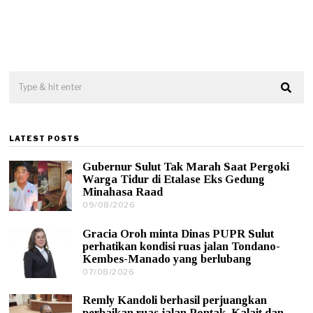
LATEST POSTS
Gubernur Sulut Tak Marah Saat Pergoki
Warga Tidur di Etalase Eks Gedung
Minahasa Raad
09/08/2026
0
9
/
Gracia Oroh minta Dinas PUPR Sulut
0
perhatikan kondisi ruas jalan Tondano-
8
Kembes-Manado yang berlubang
/
07/08/2026
0
2
7
0
/
2
Remly Kandoli berhasil perjuangkan
0
6
perbaikan ruas jalan Pontak–Kalait dan