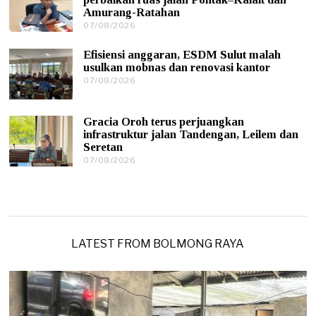
8
Amurang-Ratahan
/
07/08/2026
0
2
7
0
/
2
Efisiensi anggaran, ESDM Sulut malah
0
6
usulkan mobnas dan renovasi kantor
8
07/08/2026
0
/
7
2
/
0
0
2
Gracia Oroh terus perjuangkan
8
6
infrastruktur jalan Tandengan, Leilem dan
/
Seretan
2
0
07/08/2026
0
2
7
6
/
0
8
/
2
0
LATEST FROM BOLMONG RAYA
2
6