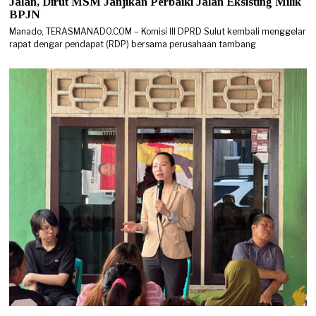
Jalan, Dirut MSM Janjikan Perbaiki Jalan Eksisting Milik
BPJN
Manado, TERASMANADO.COM – Komisi III DPRD Sulut kembali menggelar
rapat dengar pendapat (RDP) bersama perusahaan tambang