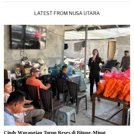
/
2
0
LATEST FROM NUSA UTARA
2
6
Cindy Wurangian Turun Reses di Bitung-Minut