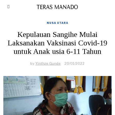
NUSA UTARA
Kepulauan Sangihe Mulai
Laksanakan Vaksinasi Covid-19
untuk Anak usia 6-11 Tahun
by
Yinthze Gunde
20/01/2022
2
8
/
0
4
/
2
0
2
2