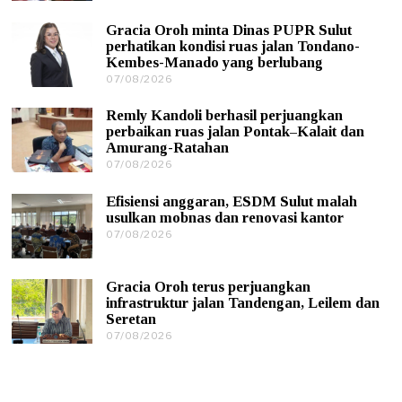
9
/
Gracia Oroh minta Dinas PUPR Sulut
0
perhatikan kondisi ruas jalan Tondano-
8
Kembes-Manado yang berlubang
/
07/08/2026
0
2
7
0
/
2
Remly Kandoli berhasil perjuangkan
0
6
perbaikan ruas jalan Pontak–Kalait dan
8
Amurang-Ratahan
/
07/08/2026
0
2
7
0
/
2
Efisiensi anggaran, ESDM Sulut malah
0
6
usulkan mobnas dan renovasi kantor
8
07/08/2026
0
/
7
2
/
0
0
2
Gracia Oroh terus perjuangkan
8
6
infrastruktur jalan Tandengan, Leilem dan
/
Seretan
2
0
07/08/2026
0
2
7
6
/
0
8