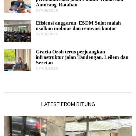
8
Amurang-Ratahan
/
07/08/2026
0
2
7
0
/
2
Efisiensi anggaran, ESDM Sulut malah
0
6
usulkan mobnas dan renovasi kantor
8
07/08/2026
0
/
7
2
/
0
0
2
Gracia Oroh terus perjuangkan
8
6
infrastruktur jalan Tandengan, Leilem dan
/
Seretan
2
0
07/08/2026
0
2
7
6
/
0
8
/
2
0
LATEST FROM BITUNG
2
6