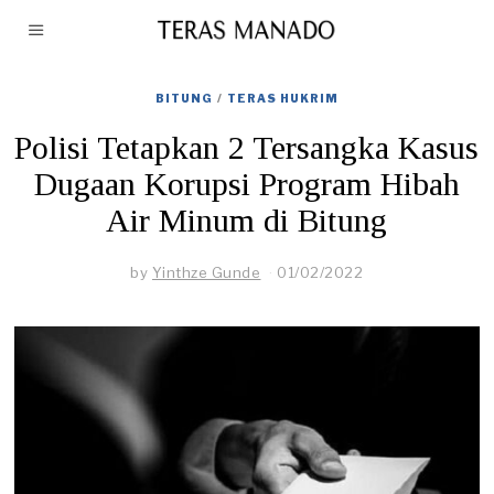
BITUNG
/
TERAS HUKRIM
Polisi Tetapkan 2 Tersangka Kasus
Dugaan Korupsi Program Hibah
Air Minum di Bitung
by
Yinthze Gunde
01/02/2022
0
1
/
0
2
/
2
0
2
2