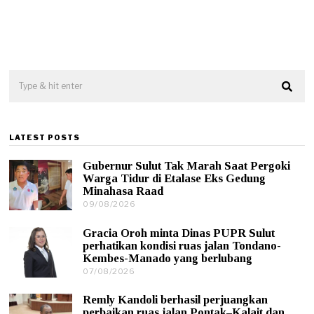
LATEST POSTS
Gubernur Sulut Tak Marah Saat Pergoki
Warga Tidur di Etalase Eks Gedung
Minahasa Raad
09/08/2026
0
9
/
Gracia Oroh minta Dinas PUPR Sulut
0
perhatikan kondisi ruas jalan Tondano-
8
Kembes-Manado yang berlubang
/
07/08/2026
0
2
7
0
/
2
Remly Kandoli berhasil perjuangkan
0
6
perbaikan ruas jalan Pontak–Kalait dan