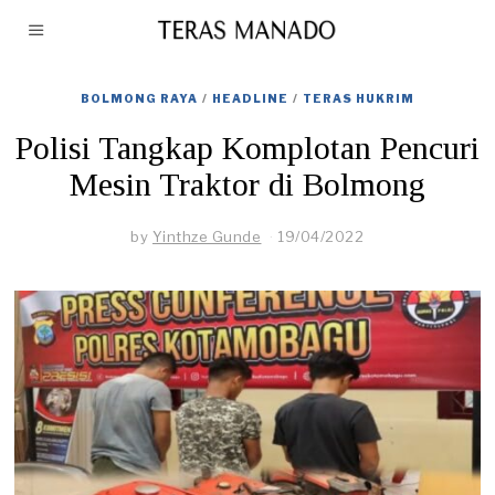
BOLMONG RAYA
/
HEADLINE
/
TERAS HUKRIM
Polisi Tangkap Komplotan Pencuri
Mesin Traktor di Bolmong
by
Yinthze Gunde
19/04/2022
1
9
/
0
4
/
2
0
2
2