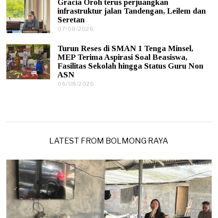
Gracia Oroh terus perjuangkan
8
6
infrastruktur jalan Tandengan, Leilem dan
/
Seretan
2
0
07/08/2026
0
2
7
6
/
Turun Reses di SMAN 1 Tenga Minsel,
0
MEP Terima Aspirasi Soal Beasiswa,
8
Fasilitas Sekolah hingga Status Guru Non
/
ASN
2
0
06/08/2026
0
2
6
6
/
0
8
/
2
0
LATEST FROM BOLMONG RAYA
2
6