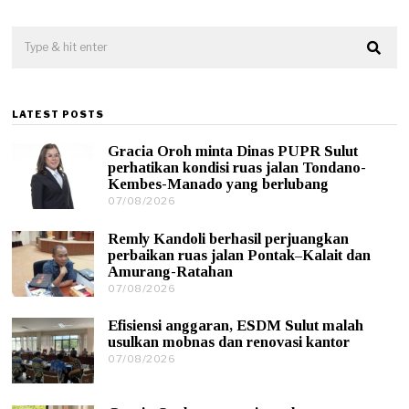
LATEST POSTS
Gracia Oroh minta Dinas PUPR Sulut
perhatikan kondisi ruas jalan Tondano-
Kembes-Manado yang berlubang
07/08/2026
0
7
/
Remly Kandoli berhasil perjuangkan
0
perbaikan ruas jalan Pontak–Kalait dan
8
Amurang-Ratahan
/
07/08/2026
0
2
7
0
/
2
Efisiensi anggaran, ESDM Sulut malah
0
6
usulkan mobnas dan renovasi kantor
8
07/08/2026
0
/
7
2
/
0
0
2