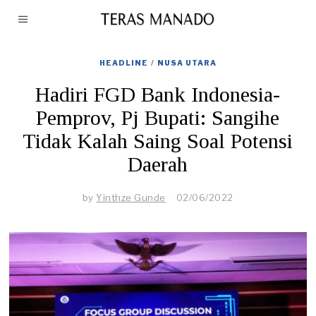
HEADLINE
/
NUSA UTARA
Hadiri FGD Bank Indonesia-
Pemprov, Pj Bupati: Sangihe
Tidak Kalah Saing Soal Potensi
Daerah
by
Yinthze Gunde
02/06/2022
0
2
/
0
6
/
2
0
2
2