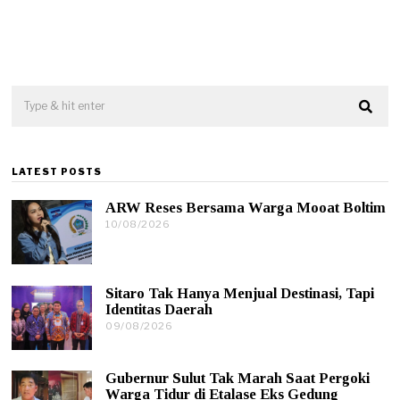
LATEST POSTS
ARW Reses Bersama Warga Mooat Boltim
10/08/2026
1
0
/
0
8
Sitaro Tak Hanya Menjual Destinasi, Tapi
/
Identitas Daerah
2
0
09/08/2026
1
2
0
6
/
0
Gubernur Sulut Tak Marah Saat Pergoki
8
Warga Tidur di Etalase Eks Gedung
/