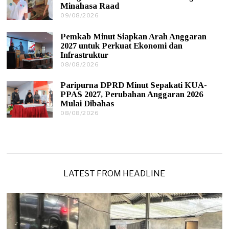
Minahasa Raad
2
0
09/08/2026
0
2
9
6
/
Pemkab Minut Siapkan Arah Anggaran
0
2027 untuk Perkuat Ekonomi dan
8
Infrastruktur
/
08/08/2026
1
2
0
0
/
2
Paripurna DPRD Minut Sepakati KUA-
0
6
PPAS 2027, Perubahan Anggaran 2026
8
Mulai Dibahas
/
08/08/2026
0
2
9
0
/
2
0
6
8
/
2
0
LATEST FROM HEADLINE
2
6