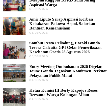
Delapan Anggota DPRD Sulut Jaring
Aspirasi Warga
05/08/2026
0
5
/
Amir Liputo Serap Aspirasi Korban
0
Kebakaran Pakowa-Aspol, Salurkan
8
Bantuan Kemanusiaan
/
05/08/2026
0
2
5
0
/
2
Sambut Pesta Pelindung, Paroki Bunda
0
6
Teresa Calcutta GPI Gelar Pemeriksaan
8
Kesehatan Gratis 25 Agustus 2026
/
05/08/2026
0
2
5
0
/
2
Entry Meeting Ombudsman 2026 Digelar,
0
6
Joune Ganda Tegaskan Komitmen Perkuat
8
Pelayanan Publik Minut
/
04/08/2026
0
2
4
0
/
2
Ketua Komisi III Berty Kapojos Reses
0
6
Bersama Warga Kolongan Minut
8
04/08/2026
0
/
4
2
/
0