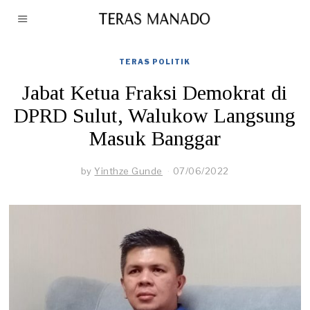
TERAS POLITIK
Jabat Ketua Fraksi Demokrat di
DPRD Sulut, Walukow Langsung
Masuk Banggar
by
Yinthze Gunde
07/06/2022
0
9
/
0
8
/
2
0
2
2