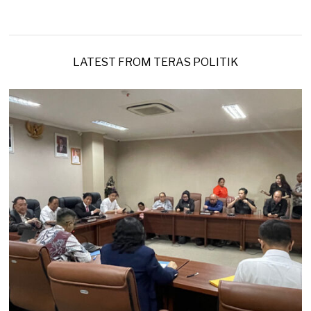
0
2
8
6
/
2
0
2
LATEST FROM TERAS POLITIK
6