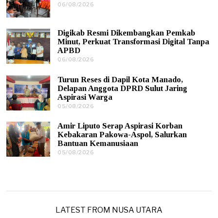
06/08/2026
0
/
6
2
/
0
0
2
Digikab Resmi Dikembangkan Pemkab
8
6
Minut, Perkuat Transformasi Digital Tanpa
/
APBD
2
0
06/08/2026
0
2
6
6
/
Turun Reses di Dapil Kota Manado,
0
Delapan Anggota DPRD Sulut Jaring
8
Aspirasi Warga
/
05/08/2026
0
2
5
0
/
2
Amir Liputo Serap Aspirasi Korban
0
6
Kebakaran Pakowa-Aspol, Salurkan
8
Bantuan Kemanusiaan
/
05/08/2026
0
2
5
0
/
2
0
6
8
/
2
0
LATEST FROM NUSA UTARA
2