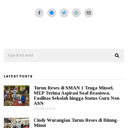
LATEST POSTS
Turun Reses di SMAN 1 Tenga Minsel,
MEP Terima Aspirasi Soal Beasiswa,
Fasilitas Sekolah hingga Status Guru Non
ASN
06/08/2026
0
6
/
Cindy Wurangian Turun Reses di Bitung-
0
Minut
8