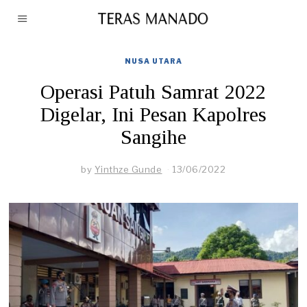
NUSA UTARA
Operasi Patuh Samrat 2022
Digelar, Ini Pesan Kapolres
Sangihe
by
Yinthze Gunde
13/06/2022
1
3
/
0
6
/
2
0
2
2