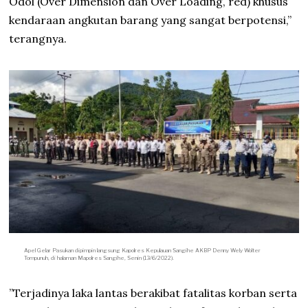
Odol (Over Dimension dan Over Loading, red) khusus
kendaraan angkutan barang yang sangat berpotensi,”
terangnya.
Apel Gelar Pasukan dipimpin langsung Kapolres Kepulauan Sangihe AKBP Denny Wely Wolter
Tompunuh, di halaman Mapolres Sangihe, Senin (13/6/2022).
”Terjadinya laka lantas berakibat fatalitas korban serta