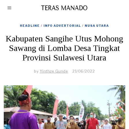
HEADLINE
/
INFO ADVERTORIAL
/
NUSA UTARA
Kabupaten Sangihe Utus Mohong
Sawang di Lomba Desa Tingkat
Provinsi Sulawesi Utara
by
Yinthze Gunde
21/06/2022
2
2
/
0
6
/
2
0
2
2