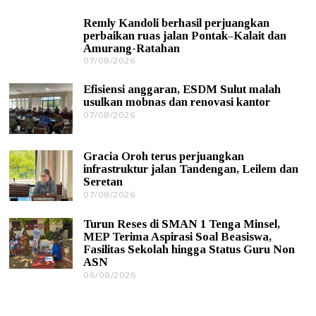
7
/
Remly Kandoli berhasil perjuangkan
0
perbaikan ruas jalan Pontak–Kalait dan
8
Amurang-Ratahan
/
07/08/2026
0
2
7
0
/
2
Efisiensi anggaran, ESDM Sulut malah
0
6
usulkan mobnas dan renovasi kantor
8
07/08/2026
0
/
7
2
/
0
0
2
Gracia Oroh terus perjuangkan
8
6
infrastruktur jalan Tandengan, Leilem dan
/
Seretan
2
0
07/08/2026
0
2
7
6
/
Turun Reses di SMAN 1 Tenga Minsel,
0
MEP Terima Aspirasi Soal Beasiswa,
8
Fasilitas Sekolah hingga Status Guru Non
/
ASN
2
0
06/08/2026
0
2
6
6
/
0