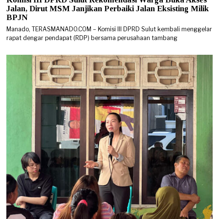
Jalan, Dirut MSM Janjikan Perbaiki Jalan Eksisting Milik
BPJN
Manado, TERASMANADO.COM – Komisi III DPRD Sulut kembali menggelar
rapat dengar pendapat (RDP) bersama perusahaan tambang