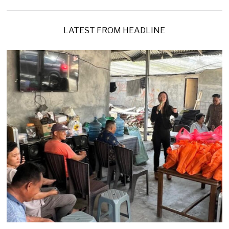
8
/
2
0
LATEST FROM HEADLINE
2
6