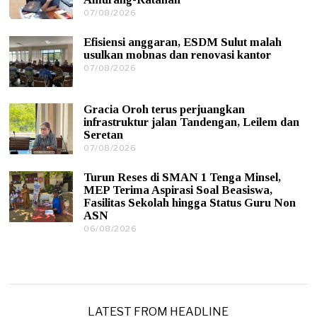
/
07/08/2026
0
2
7
0
/
2
Efisiensi anggaran, ESDM Sulut malah
0
6
usulkan mobnas dan renovasi kantor
8
07/08/2026
0
/
7
2
/
0
0
2
Gracia Oroh terus perjuangkan
8
6
infrastruktur jalan Tandengan, Leilem dan
/
Seretan
2
0
07/08/2026
0
2
7
6
/
Turun Reses di SMAN 1 Tenga Minsel,
0
MEP Terima Aspirasi Soal Beasiswa,
8
Fasilitas Sekolah hingga Status Guru Non
/
ASN
2
0
06/08/2026
0
2
6
6
/
0
8
/
2
0
LATEST FROM HEADLINE