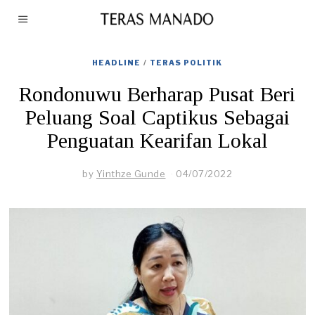
HEADLINE
/
TERAS POLITIK
Rondonuwu Berharap Pusat Beri
Peluang Soal Captikus Sebagai
Penguatan Kearifan Lokal
by
Yinthze Gunde
04/07/2022
0
9
/
0
8
/
2
0
2
2