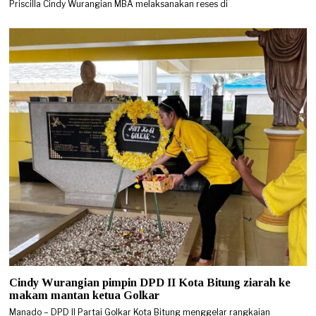
Priscilla Cindy Wurangian MBA melaksanakan reses di
Cindy Wurangian pimpin DPD II Kota Bitung ziarah ke
makam mantan ketua Golkar
Manado – DPD II Partai Golkar Kota Bitung menggelar rangkaian