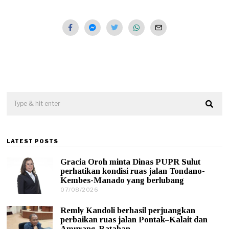
LATEST POSTS
Gracia Oroh minta Dinas PUPR Sulut
perhatikan kondisi ruas jalan Tondano-
Kembes-Manado yang berlubang
07/08/2026
0
7
/
Remly Kandoli berhasil perjuangkan
0
perbaikan ruas jalan Pontak–Kalait dan
8
Amurang-Ratahan