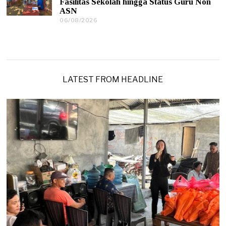
Fasilitas Sekolah hingga Status Guru Non
/
ASN
2
0
06/08/2026
0
2
6
6
/
0
8
/
2
0
LATEST FROM HEADLINE
2
6