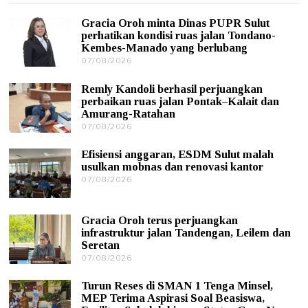
Gracia Oroh minta Dinas PUPR Sulut
perhatikan kondisi ruas jalan Tondano-
Kembes-Manado yang berlubang
07/08/2026
0
7
/
Remly Kandoli berhasil perjuangkan
0
perbaikan ruas jalan Pontak–Kalait dan
8
Amurang-Ratahan
/
07/08/2026
0
2
7
0
/
2
Efisiensi anggaran, ESDM Sulut malah
0
6
usulkan mobnas dan renovasi kantor
8
07/08/2026
0
/
7
2
/
0
0
2
Gracia Oroh terus perjuangkan
8
6
infrastruktur jalan Tandengan, Leilem dan
/
Seretan
2
0
07/08/2026
0
2
7
6
/
Turun Reses di SMAN 1 Tenga Minsel,
0
MEP Terima Aspirasi Soal Beasiswa,
8