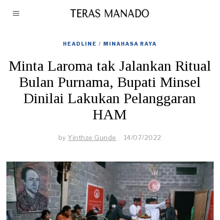
HEADLINE
/
MINAHASA RAYA
Minta Laroma tak Jalankan Ritual
Bulan Purnama, Bupati Minsel
Dinilai Lakukan Pelanggaran
HAM
by
Yinthze Gunde
14/07/2022
1
4
/
0
7
/
2
0
2
2