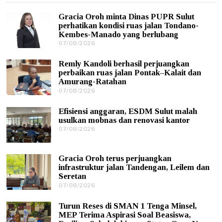
Gracia Oroh minta Dinas PUPR Sulut
perhatikan kondisi ruas jalan Tondano-
Kembes-Manado yang berlubang
07/08/2026
0
7
/
Remly Kandoli berhasil perjuangkan
0
perbaikan ruas jalan Pontak–Kalait dan
8
Amurang-Ratahan
/
07/08/2026
0
2
7
0
/
2
Efisiensi anggaran, ESDM Sulut malah
0
6
usulkan mobnas dan renovasi kantor
8
07/08/2026
0
/
7
2
/
0
0
2
Gracia Oroh terus perjuangkan
8
6
infrastruktur jalan Tandengan, Leilem dan
/
Seretan
2
0
07/08/2026
0
2
7
6
/
Turun Reses di SMAN 1 Tenga Minsel,
0
MEP Terima Aspirasi Soal Beasiswa,
8