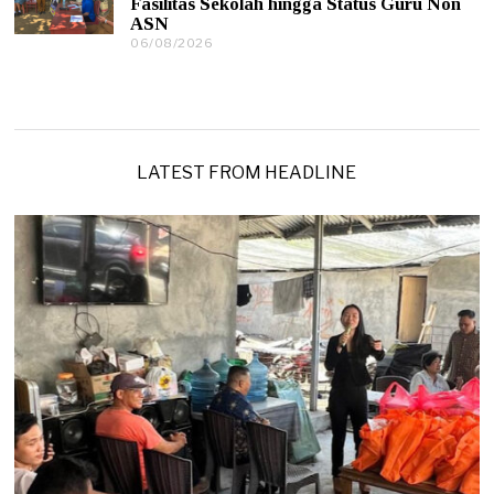
Fasilitas Sekolah hingga Status Guru Non
/
ASN
2
0
06/08/2026
0
2
6
6
/
0
8
/
2
0
LATEST FROM HEADLINE
2
6