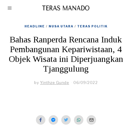
HEADLINE
/
NUSA UTARA
/
TERAS POLITIK
Bahas Ranperda Rencana Induk
Pembangunan Kepariwistaan, 4
Objek Wisata ini Diperjuangkan
Tjanggulung
by
Yinthze Gunde
06/09/2022
0
6
/
0
9
/
2
0
2
2