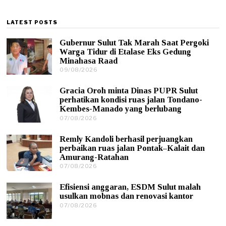
LATEST POSTS
Gubernur Sulut Tak Marah Saat Pergoki
Warga Tidur di Etalase Eks Gedung
Minahasa Raad
09/08/2026
0
9
/
Gracia Oroh minta Dinas PUPR Sulut
0
perhatikan kondisi ruas jalan Tondano-
8
Kembes-Manado yang berlubang
/
07/08/2026
0
2
7
0
/
2
Remly Kandoli berhasil perjuangkan
0
6
perbaikan ruas jalan Pontak–Kalait dan
8
Amurang-Ratahan
/
07/08/2026
0
2
7
0
/
2
Efisiensi anggaran, ESDM Sulut malah
0
6
usulkan mobnas dan renovasi kantor
8
07/08/2026
0
/
7
2
/
0