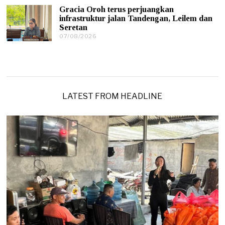
0
2
Gracia Oroh terus perjuangkan
8
6
infrastruktur jalan Tandengan, Leilem dan
/
Seretan
2
0
07/08/2026
0
2
7
6
/
0
8
/
2
0
LATEST FROM HEADLINE
2
6