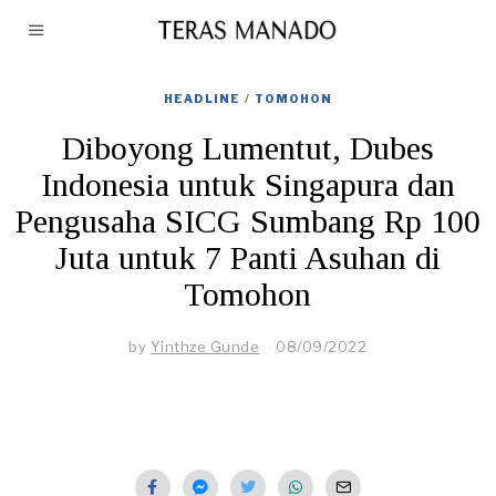
HEADLINE
/
TOMOHON
Diboyong Lumentut, Dubes
Indonesia untuk Singapura dan
Pengusaha SICG Sumbang Rp 100
Juta untuk 7 Panti Asuhan di
Tomohon
by
Yinthze Gunde
08/09/2022
0
8
/
0
9
/
2
0