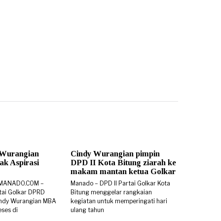
 Wurangian
Cindy Wurangian pimpin
k Aspirasi
DPD II Kota Bitung ziarah ke
makam mantan ketua Golkar
SMANADO.COM –
Manado – DPD II Partai Golkar Kota
rtai Golkar DPRD
Bitung menggelar rangkaian
 Cindy Wurangian MBA
kegiatan untuk memperingati hari
ses di
ulang tahun