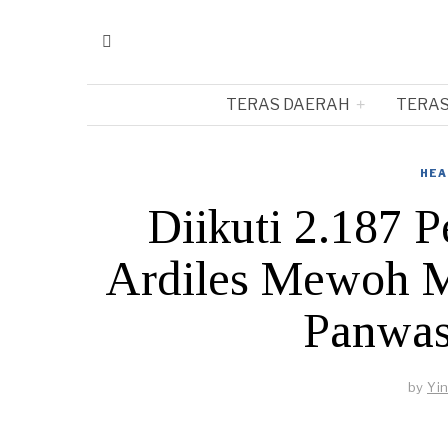
TERAS DAERAH
TERAS
HEA
Diikuti 2.187 
Ardiles Mewoh M
Panwas
by
Yi