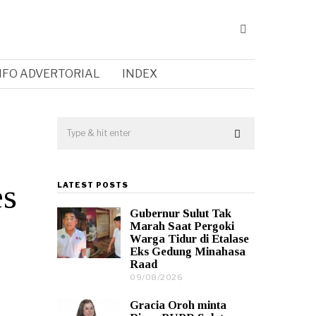
NFO ADVERTORIAL
INDEX
es
LATEST POSTS
Gubernur Sulut Tak
Marah Saat Pergoki
Warga Tidur di Etalase
Eks Gedung Minahasa
Raad
09/08/2026
0
9
/
Gracia Oroh minta
0