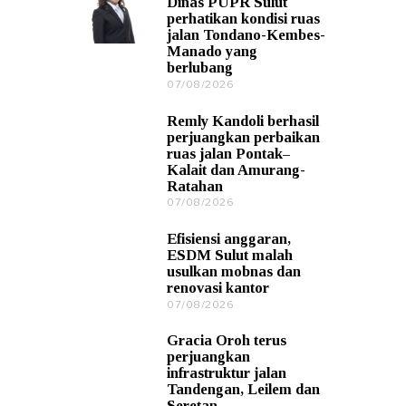
Dinas PUPR Sulut
8
perhatikan kondisi ruas
/
jalan Tondano-Kembes-
2
Manado yang
0
berlubang
2
6
07/08/2026
0
7
/
Remly Kandoli berhasil
0
perjuangkan perbaikan
8
ruas jalan Pontak–
/
Kalait dan Amurang-
2
Ratahan
0
2
07/08/2026
0
6
7
/
Efisiensi anggaran,
0
ESDM Sulut malah
8
usulkan mobnas dan
/
renovasi kantor
2
0
07/08/2026
0
2
7
6
/
Gracia Oroh terus
0
perjuangkan
8
infrastruktur jalan
/
Tandengan, Leilem dan
2
Seretan
0