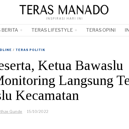
INSPIRASI HARI INI
 BERITA
TERAS LIFESTYLE
TERAS OPINI
I
DLINE
/
TERAS POLITIK
Peserta, Ketua Bawaslu
onitoring Langsung T
lu Kecamatan
nthze Gunde
15/10/2022
1
7
/
1