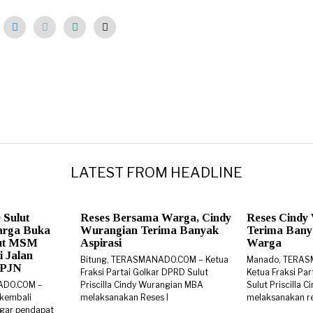
LATEST FROM HEADLINE
 Sulut
Reses Bersama Warga, Cindy
Reses Cindy
arga Buka
Wurangian Terima Banyak
Terima Banya
rut MSM
Aspirasi
Warga
i Jalan
Bitung, TERASMANADO.COM – Ketua
Manado, TERA
 BPJN
Fraksi Partai Golkar DPRD Sulut
Ketua Fraksi Pa
ADO.COM –
Priscilla Cindy Wurangian MBA
Sulut Priscilla
 kembali
melaksanakan Reses I
melaksanakan re
gar pendapat