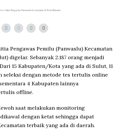
0
/
 tes Calon Anggota Panwaslu Kecamatan di Kota Manado.
2
0
2
2
nitia Pengawas Pemilu (Panwaslu) Kecamatan
lut) digelar. Sebanyak 2.187 orang menjadi
Dari 15 Kabupaten/Kota yang ada di Sulut, 11
seleksi dengan metode tes tertulis online
 sementara 4 Kabupaten lainnya
tulis offline.
Mewoh saat melakukan monitoring
 dikawal dengan ketat sehingga dapat
ecamatan terbaik yang ada di daerah.