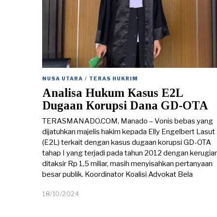
NUSA UTARA
/
TERAS HUKRIM
Analisa Hukum Kasus E2L
Dugaan Korupsi Dana GD-OTA
TERASMANADO.COM, Manado – Vonis bebas yang
dijatuhkan majelis hakim kepada Elly Engelbert Lasut
(E2L) terkait dengan kasus dugaan korupsi GD-OTA
tahap I yang terjadi pada tahun 2012 dengan kerugia
ditaksir Rp 1,5 miliar, masih menyisahkan pertanyaan
besar publik. Koordinator Koalisi Advokat Bela
18/10/2024
1
8
/