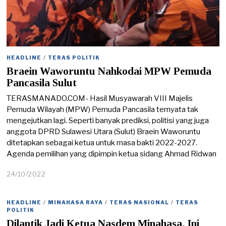
HEADLINE
/
TERAS POLITIK
Braein Waworuntu Nahkodai MPW Pemuda
Pancasila Sulut
TERASMANADO.COM- Hasil Musyawarah VIII Majelis
Pemuda Wilayah (MPW) Pemuda Pancasila ternyata tak
mengejutkan lagi. Seperti banyak prediksi, politisi yang juga
anggota DPRD Sulawesi Utara (Sulut) Braein Waworuntu
ditetapkan sebagai ketua untuk masa bakti 2022-2027.
Agenda pemilihan yang dipimpin ketua sidang Ahmad Ridwan
24/10/2022
2
4
/
1
HEADLINE
/
MINAHASA RAYA
/
TERAS NASIONAL
/
TERAS
0
POLITIK
/
Dilantik Jadi Ketua Nasdem Minahasa, Ini