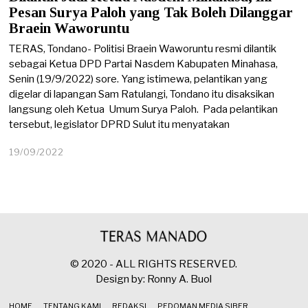
2
Pesan Surya Paloh yang Tak Boleh Dilanggar
0
Braein Waworuntu
2
2
TERAS, Tondano- Politisi Braein Waworuntu resmi dilantik
sebagai Ketua DPD Partai Nasdem Kabupaten Minahasa,
Senin (19/9/2022) sore. Yang istimewa, pelantikan yang
digelar di lapangan Sam Ratulangi, Tondano itu disaksikan
langsung oleh Ketua Umum Surya Paloh. Pada pelantikan
tersebut, legislator DPRD Sulut itu menyatakan
19/09/2022
© 2020 - ALL RIGHTS RESERVED.
Design by: Ronny A. Buol
HOME
TENTANG KAMI
REDAKSI
PEDOMAN MEDIA SIBER