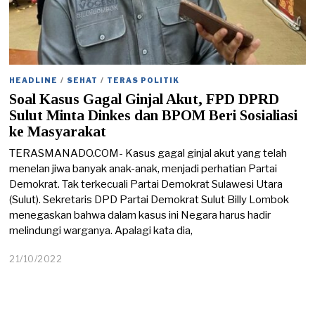
HEADLINE
/
SEHAT
/
TERAS POLITIK
Soal Kasus Gagal Ginjal Akut, FPD DPRD
Sulut Minta Dinkes dan BPOM Beri Sosialiasi
ke Masyarakat
TERASMANADO.COM- Kasus gagal ginjal akut yang telah
menelan jiwa banyak anak-anak, menjadi perhatian Partai
Demokrat. Tak terkecuali Partai Demokrat Sulawesi Utara
(Sulut). Sekretaris DPD Partai Demokrat Sulut Billy Lombok
menegaskan bahwa dalam kasus ini Negara harus hadir
melindungi warganya. Apalagi kata dia,
21/10/2022
2
1
/
1
0