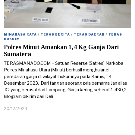
MINAHASA RAYA
/
TERAS BERITA
/
TERAS DAERAH
/
TERAS
HUKRIM
Polres Minut Amankan 1,4 Kg Ganja Dari
Sumatera
TERASMANADO.COM – Satuan Reserse (Satres) Narkoba
Polres Minahasa Utara (Minut) berhasil menghalangi
peredaran ganja di wilayah hukumnya pada Kamis, 14
Desember 2023. Dari tangan seorang pria bernama Jan alias
JC, yang berasal dari Lampung. Ganja kering seberat 1.430,2
kilogram dikirim dari Deli
20/12/2023
2
0
/
1
2