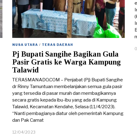
e
I
(
I
B
NUSA UTARA
/
TERAS DAERAH
Pj Bupati Sangihe Bagikan Gula
Pasir Gratis ke Warga Kampung
Talawid
TERASMANADO.COM – Penjabat (Pj) Bupati Sangihe
dr Rinny Tamuntuan membelanjakan semua gula pasir
yang tersedia di pasar murah dan membagikannya
secara gratis kepada ibu-ibu yang ada di Kampung
Talawid, Kecamatan Kendahe, Selasa (11/4/2023).
“Nanti pembagianya diatur oleh pemerintah Kampung
dan Pak Camat
12/04/2023