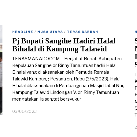
HEADLINE
/
NUSA UTARA
/
TERAS DAERAH
Pj Bupati Sangihe Hadiri Halal
Bihalal di Kampung Talawid
TERASMANADO.COM – Penjabat Bupati Kabupaten
Kepulauan Sangihe dr Rinny Tamuntuan hadiri Halal
Bihalal yang dilaksanakan oleh Pemuda Remaja
Talawid Kampung Pesantren, Rabu (3/5/2023). Halal
K
Bihalal dilaksanakan di Pembangunan Masjid Jabal Nur,
P
Kampung Talawid Lindongan V. dr. Rinny Tamuntuan
R
mengatakan, ia sangat bersyukur
M
(
03/05/2023
0
T
4
/
0
5