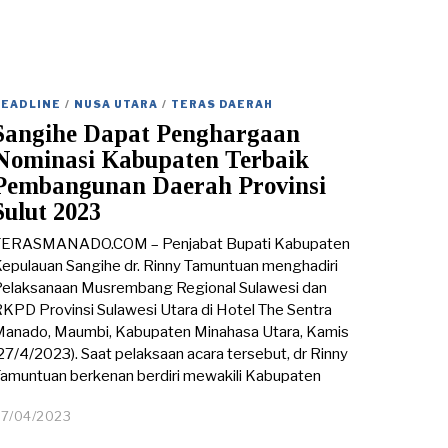
HEADLINE
/
NUSA UTARA
/
TERAS DAERAH
Sangihe Dapat Penghargaan
Nominasi Kabupaten Terbaik
Pembangunan Daerah Provinsi
Sulut 2023
TERASMANADO.COM – Penjabat Bupati Kabupaten
epulauan Sangihe dr. Rinny Tamuntuan menghadiri
elaksanaan Musrembang Regional Sulawesi dan
KPD Provinsi Sulawesi Utara di Hotel The Sentra
anado, Maumbi, Kabupaten Minahasa Utara, Kamis
27/4/2023). Saat pelaksaan acara tersebut, dr Rinny
amuntuan berkenan berdiri mewakili Kabupaten
27/04/2023
0
1