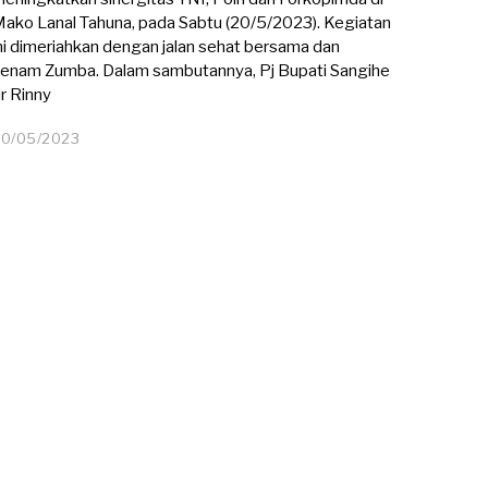
ako Lanal Tahuna, pada Sabtu (20/5/2023). Kegiatan
ni dimeriahkan dengan jalan sehat bersama dan
enam Zumba. Dalam sambutannya, Pj Bupati Sangihe
r Rinny
20/05/2023
2
1
/
0
5
/
2
0
2
3