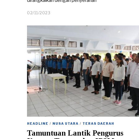
dirangkaikan dengan penyerahan
02/11/2023
0
7
/
1
1
/
2
0
2
3
HEADLINE
/
NUSA UTARA
/
TERAS DAERAH
Tamuntuan Lantik Pengurus