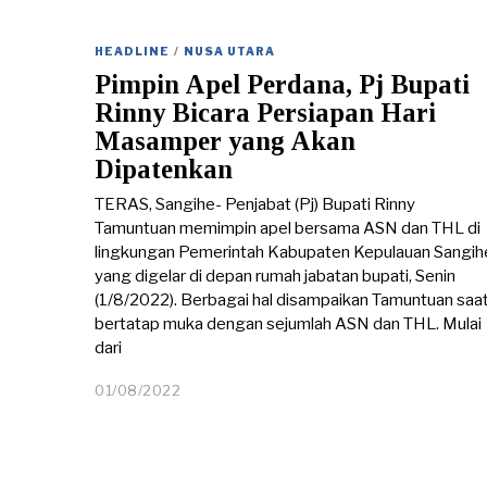
0
4
/
HEADLINE
/
NUSA UTARA
2
Pimpin Apel Perdana, Pj Bupati
0
Rinny Bicara Persiapan Hari
2
3
Masamper yang Akan
Dipatenkan
TERAS, Sangihe- Penjabat (Pj) Bupati Rinny
Tamuntuan memimpin apel bersama ASN dan THL di
lingkungan Pemerintah Kabupaten Kepulauan Sangih
yang digelar di depan rumah jabatan bupati, Senin
(1/8/2022). Berbagai hal disampaikan Tamuntuan saa
bertatap muka dengan sejumlah ASN dan THL. Mulai
dari
01/08/2022
0
1
/
0
8