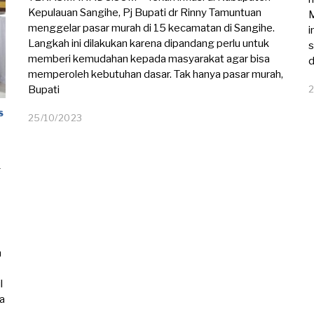
Kepulauan Sangihe, Pj Bupati dr Rinny Tamuntuan
M
menggelar pasar murah di 15 kecamatan di Sangihe.
i
Langkah ini dilakukan karena dipandang perlu untuk
s
memberi kemudahan kepada masyarakat agar bisa
d
memperoleh kebutuhan dasar. Tak hanya pasar murah,
Bupati
S
25/10/2023
0
7
/
1
n
1
/
2
0
2
3
n
l
ga