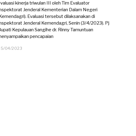
valuasi kinerja triwulan III oleh Tim Evaluator
nspektorat Jenderal Kementerian Dalam Negeri
Kemendagri). Evaluasi tersebut dilaksanakan di
nspektorat Jenderal Kemendagri, Senin (3/4/2023). Pj
upati Kepulauan Sangihe dr. Rinny Tamuntuan
menyampaikan pencapaian
05/04/2023
0
5
/
0
4
/
2
0
2
3