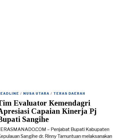
/
0
5
/
2
0
2
3
HEADLINE
/
NUSA UTARA
/
TERAS DAERAH
Tim Evaluator Kemendagri
Apresiasi Capaian Kinerja Pj
Bupati Sangihe
TERASMANADO.COM – Penjabat Bupati Kabupaten
epulauan Sangihe dr. Rinny Tamuntuan melaksanakan