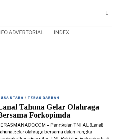
NFO ADVERTORIAL
INDEX
NUSA UTARA
/
TERAS DAERAH
Lanal Tahuna Gelar Olahraga
Bersama Forkopimda
TERASMANADO.COM – Pangkalan TNI AL (Lanal)
ahuna gelar olahraga bersama dalam rangka
eningkatkan sinergitas TNI, Polri dan Forkopimda di