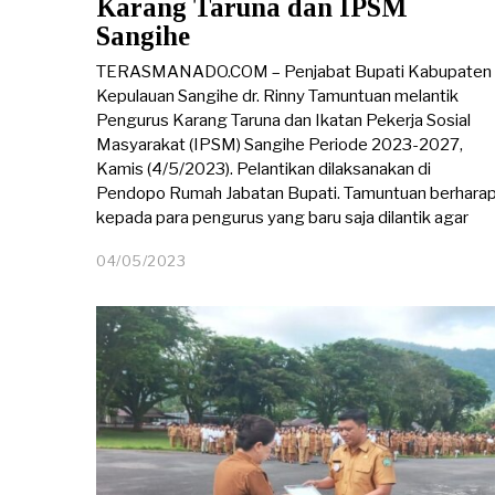
Karang Taruna dan IPSM
Sangihe
TERASMANADO.COM – Penjabat Bupati Kabupaten
Kepulauan Sangihe dr. Rinny Tamuntuan melantik
Pengurus Karang Taruna dan Ikatan Pekerja Sosial
Masyarakat (IPSM) Sangihe Periode 2023-2027,
Kamis (4/5/2023). Pelantikan dilaksanakan di
Pendopo Rumah Jabatan Bupati. Tamuntuan berhara
kepada para pengurus yang baru saja dilantik agar
04/05/2023
0
8
/
0
5
/
2
0
2
3