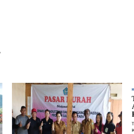
/
2
0
2
3
p
K