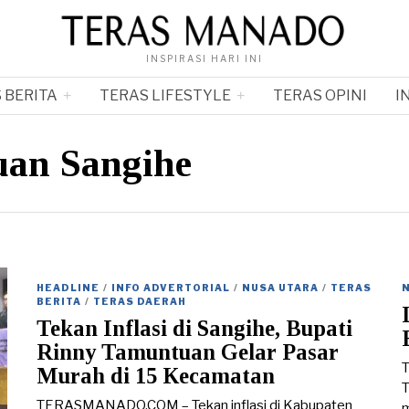
INSPIRASI HARI INI
 BERITA
TERAS LIFESTYLE
TERAS OPINI
I
an Sangihe
HEADLINE
/
INFO ADVERTORIAL
/
NUSA UTARA
/
TERAS
BERITA
/
TERAS DAERAH
Tekan Inflasi di Sangihe, Bupati
Rinny Tamuntuan Gelar Pasar
Murah di 15 Kecamatan
T
TERASMANADO.COM – Tekan inflasi di Kabupaten
m