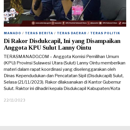
MANADO
/
TERAS BERITA
/
TERAS DAERAH
/
TERAS POLITIK
Di Rakor Disdukcapil, Ini yang Disampaikan
Anggota KPU Sulut Lanny Ointu
TERASMANADO.COM – Anggota Komisi Pemilihan Umum
(KPU) Provinsi Sulawesi Utara (Sulut) Lanny Ointu memberikan
materi dalam rapat koordinasi yang diselenggarakan oleh
Dinas Kependudukan dan Pencatatan Sipil (Disdukcapil) Sulut,
Selasa (21/11/2023). Rakor dilaksanakan di Kantor Gubernur
Sulut. Raktor ini dihadiri kepala Disdukcapil Kabupaten/Kota
22/11/2023
2
2
/
1
1
/