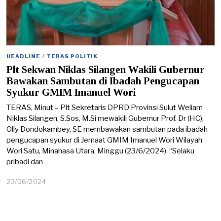
HEADLINE
/
TERAS POLITIK
Plt Sekwan Niklas Silangen Wakili Gubernur
Bawakan Sambutan di Ibadah Pengucapan
Syukur GMIM Imanuel Wori
TERAS, Minut – Plt Sekretaris DPRD Provinsi Sulut Weliam
Niklas Silangen, S.Sos, M.Si mewakili Gubernur Prof. Dr (HC),
Olly Dondokambey, SE membawakan sambutan pada ibadah
pengucapan syukur di Jemaat GMIM Imanuel Wori Wilayah
Wori Satu, Minahasa Utara, Minggu (23/6/2024). “Selaku
pribadi dan
23/06/2024
2
3
/
0
6