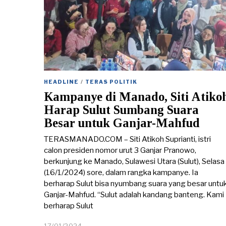
HEADLINE
/
TERAS POLITIK
Kampanye di Manado, Siti Atiko
Harap Sulut Sumbang Suara
Besar untuk Ganjar-Mahfud
TERASMANADO.COM – Siti Atikoh Suprianti, istri
calon presiden nomor urut 3 Ganjar Pranowo,
berkunjung ke Manado, Sulawesi Utara (Sulut), Selasa
(16/1/2024) sore, dalam rangka kampanye. Ia
berharap Sulut bisa nyumbang suara yang besar untu
Ganjar-Mahfud. “Sulut adalah kandang banteng. Kami
berharap Sulut
17/01/2024
1