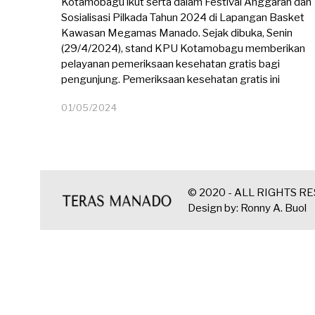
Kotamobagu ikut serta dalam Festival Anggaran dan
Sosialisasi Pilkada Tahun 2024 di Lapangan Basket
Kawasan Megamas Manado. Sejak dibuka, Senin
(29/4/2024), stand KPU Kotamobagu memberikan
pelayanan pemeriksaan kesehatan gratis bagi
pengunjung. Pemeriksaan kesehatan gratis ini
01/05/2024
0
1
/
0
5
/
2
© 2020 - ALL RIGHTS R
0
Design by: Ronny A. Buol
2
4