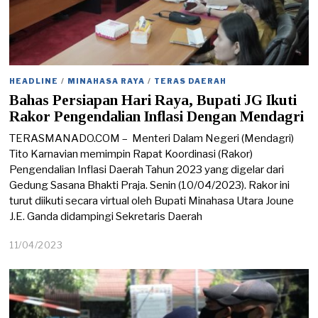
HEADLINE
/
MINAHASA RAYA
/
TERAS DAERAH
Bahas Persiapan Hari Raya, Bupati JG Ikuti
Rakor Pengendalian Inflasi Dengan Mendagri
TERASMANADO.COM – Menteri Dalam Negeri (Mendagri)
Tito Karnavian memimpin Rapat Koordinasi (Rakor)
Pengendalian Inflasi Daerah Tahun 2023 yang digelar dari
Gedung Sasana Bhakti Praja. Senin (10/04/2023). Rakor ini
turut diikuti secara virtual oleh Bupati Minahasa Utara Joune
J.E. Ganda didampingi Sekretaris Daerah
11/04/2023
1
2
/
0
4
/