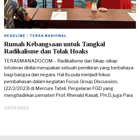
HEADLINE
/
TERAS NASIONAL
Rumah Kebangsaan untuk Tangkal
Radikalisme dan Tolak Hoaks
TERASMANADO.COM – Radikalisme dan Sikap-sikap
Intoleran dinilai merupakan sebuah pemikiran yang berbahaya
bagi bangsa dan negara. Hal itu pula menjadi fokus
pembahasan dalam kegiatan Focus Group Discussion,
(22/2/2023) di Mercure Tateli. Pergelaran FGD yang
menghadirkan pemateri Prof. Rhenald Kasali, PH.D, juga Para
22/02/2023
0
3
/
0
3
/