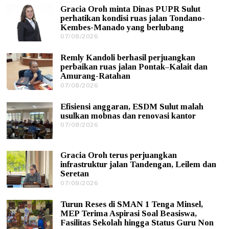
Gracia Oroh minta Dinas PUPR Sulut
perhatikan kondisi ruas jalan Tondano-
Kembes-Manado yang berlubang
07/08/2026
0
7
/
Remly Kandoli berhasil perjuangkan
0
perbaikan ruas jalan Pontak–Kalait dan
8
Amurang-Ratahan
/
07/08/2026
0
2
7
0
/
2
Efisiensi anggaran, ESDM Sulut malah
0
6
usulkan mobnas dan renovasi kantor
8
07/08/2026
0
/
7
2
/
0
0
2
Gracia Oroh terus perjuangkan
8
6
infrastruktur jalan Tandengan, Leilem dan
/
Seretan
2
0
07/08/2026
0
2
7
6
/
Turun Reses di SMAN 1 Tenga Minsel,
0
MEP Terima Aspirasi Soal Beasiswa,
8
Fasilitas Sekolah hingga Status Guru Non
/