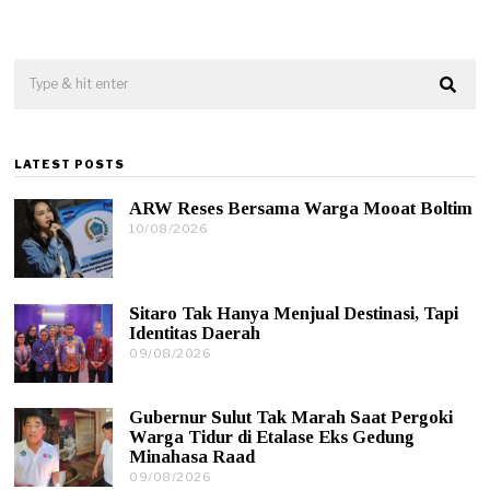
LATEST POSTS
ARW Reses Bersama Warga Mooat Boltim
10/08/2026
1
0
/
0
8
Sitaro Tak Hanya Menjual Destinasi, Tapi
/
Identitas Daerah
2
0
09/08/2026
1
2
0
6
/
0
Gubernur Sulut Tak Marah Saat Pergoki
8
Warga Tidur di Etalase Eks Gedung
/
Minahasa Raad
2
0
09/08/2026
0