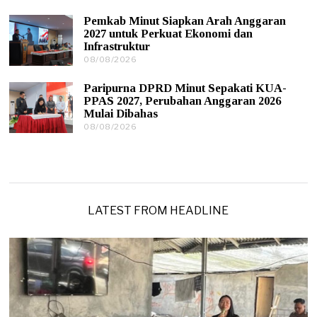
2
9
6
/
Pemkab Minut Siapkan Arah Anggaran
0
2027 untuk Perkuat Ekonomi dan
8
Infrastruktur
/
08/08/2026
1
2
0
0
/
2
Paripurna DPRD Minut Sepakati KUA-
0
6
PPAS 2027, Perubahan Anggaran 2026
8
Mulai Dibahas
/
08/08/2026
0
2
9
0
/
2
0
6
8
/
2
0
LATEST FROM HEADLINE
2
6