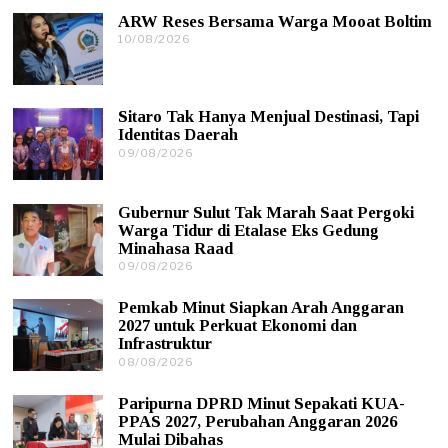
ARW Reses Bersama Warga Mooat Boltim
10/08/2026
1
0
/
0
8
Sitaro Tak Hanya Menjual Destinasi, Tapi
/
Identitas Daerah
2
0
09/08/2026
1
2
0
6
/
0
Gubernur Sulut Tak Marah Saat Pergoki
8
Warga Tidur di Etalase Eks Gedung
/
Minahasa Raad
2
0
09/08/2026
0
2
9
6
/
Pemkab Minut Siapkan Arah Anggaran
0
2027 untuk Perkuat Ekonomi dan
8
Infrastruktur
/
08/08/2026
1
2
0
0
/
2
Paripurna DPRD Minut Sepakati KUA-
0
6
PPAS 2027, Perubahan Anggaran 2026
8
Mulai Dibahas
/