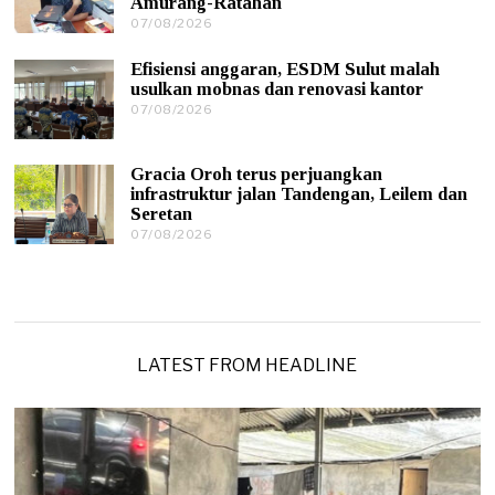
Amurang-Ratahan
/
07/08/2026
0
2
7
0
/
2
Efisiensi anggaran, ESDM Sulut malah
0
6
usulkan mobnas dan renovasi kantor
8
07/08/2026
0
/
7
2
/
0
0
2
Gracia Oroh terus perjuangkan
8
6
infrastruktur jalan Tandengan, Leilem dan
/
Seretan
2
0
07/08/2026
0
2
7
6
/
0
8
/
2
0
LATEST FROM HEADLINE
2
6