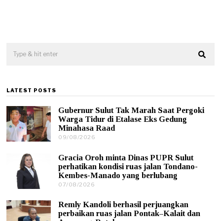
LATEST POSTS
Gubernur Sulut Tak Marah Saat Pergoki
Warga Tidur di Etalase Eks Gedung
Minahasa Raad
09/08/2026
0
9
/
Gracia Oroh minta Dinas PUPR Sulut
0
perhatikan kondisi ruas jalan Tondano-
8
Kembes-Manado yang berlubang
/
07/08/2026
0
2
7
0
/
2
Remly Kandoli berhasil perjuangkan
0
6
perbaikan ruas jalan Pontak–Kalait dan
8