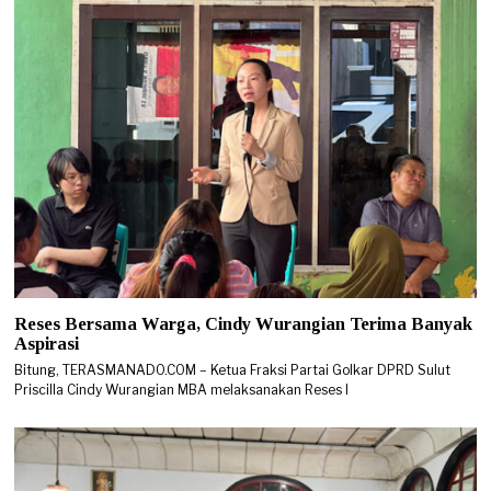
Reses Bersama Warga, Cindy Wurangian Terima Banyak
Aspirasi
Bitung, TERASMANADO.COM – Ketua Fraksi Partai Golkar DPRD Sulut
Priscilla Cindy Wurangian MBA melaksanakan Reses I