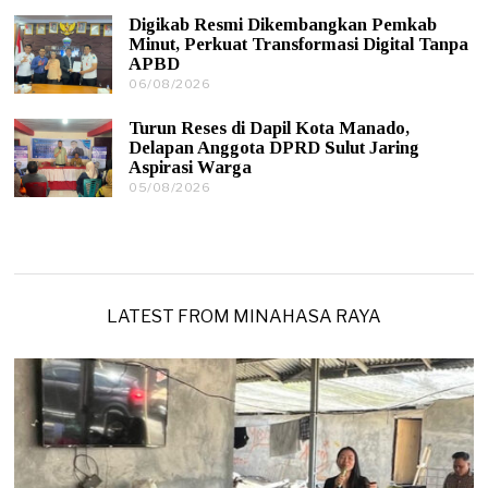
0
2
Digikab Resmi Dikembangkan Pemkab
8
6
Minut, Perkuat Transformasi Digital Tanpa
/
APBD
2
0
06/08/2026
0
2
6
6
/
Turun Reses di Dapil Kota Manado,
0
Delapan Anggota DPRD Sulut Jaring
8
Aspirasi Warga
/
05/08/2026
0
2
5
0
/
2
0
6
8
/
2
0
LATEST FROM MINAHASA RAYA
2
6