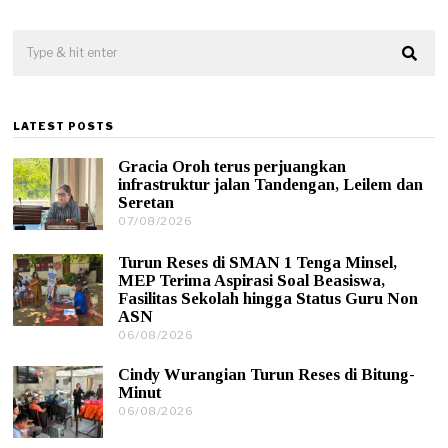
LATEST POSTS
Gracia Oroh terus perjuangkan
infrastruktur jalan Tandengan, Leilem dan
Seretan
07/08/2026
0
7
/
Turun Reses di SMAN 1 Tenga Minsel,
0
MEP Terima Aspirasi Soal Beasiswa,
8
Fasilitas Sekolah hingga Status Guru Non
/
ASN
2
0
06/08/2026
0
2
6
6
/
Cindy Wurangian Turun Reses di Bitung-
0
Minut
8
06/08/2026
0
/
6
2
/
0