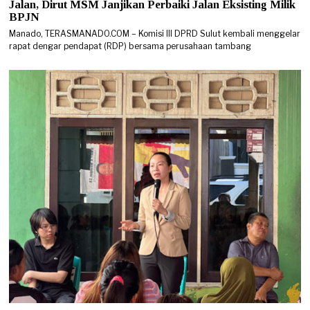
Jalan, Dirut MSM Janjikan Perbaiki Jalan Eksisting Milik
BPJN
Manado, TERASMANADO.COM – Komisi III DPRD Sulut kembali menggelar
rapat dengar pendapat (RDP) bersama perusahaan tambang