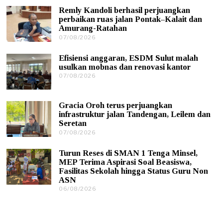
/
Remly Kandoli berhasil perjuangkan
0
perbaikan ruas jalan Pontak–Kalait dan
8
Amurang-Ratahan
/
07/08/2026
0
2
7
0
/
2
Efisiensi anggaran, ESDM Sulut malah
0
6
usulkan mobnas dan renovasi kantor
8
07/08/2026
0
/
7
2
/
0
0
2
Gracia Oroh terus perjuangkan
8
6
infrastruktur jalan Tandengan, Leilem dan
/
Seretan
2
0
07/08/2026
0
2
7
6
/
Turun Reses di SMAN 1 Tenga Minsel,
0
MEP Terima Aspirasi Soal Beasiswa,
8
Fasilitas Sekolah hingga Status Guru Non
/
ASN
2
0
06/08/2026
0
2
6
6
/
0
8