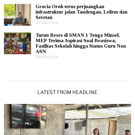
0
2
Gracia Oroh terus perjuangkan
8
6
infrastruktur jalan Tandengan, Leilem dan
/
Seretan
2
0
07/08/2026
0
2
7
6
/
Turun Reses di SMAN 1 Tenga Minsel,
0
MEP Terima Aspirasi Soal Beasiswa,
8
Fasilitas Sekolah hingga Status Guru Non
/
ASN
2
0
06/08/2026
0
2
6
6
/
0
8
/
2
0
LATEST FROM HEADLINE
2
6