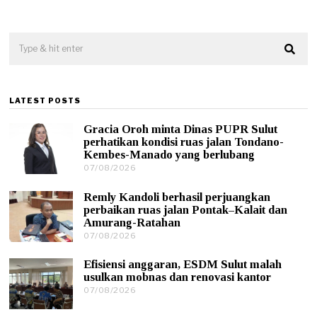
LATEST POSTS
Gracia Oroh minta Dinas PUPR Sulut
perhatikan kondisi ruas jalan Tondano-
Kembes-Manado yang berlubang
07/08/2026
0
7
/
Remly Kandoli berhasil perjuangkan
0
perbaikan ruas jalan Pontak–Kalait dan
8
Amurang-Ratahan
/
07/08/2026
0
2
7
0
/
2
Efisiensi anggaran, ESDM Sulut malah
0
6
usulkan mobnas dan renovasi kantor
8
07/08/2026
0
/
7
2
/
0