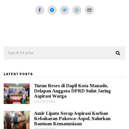
LATEST POSTS
Turun Reses di Dapil Kota Manado,
Delapan Anggota DPRD Sulut Jaring
Aspirasi Warga
05/08/2026
0
5
/
Amir Liputo Serap Aspirasi Korban
0
Kebakaran Pakowa-Aspol, Salurkan
8
Bantuan Kemanusiaan
/
05/08/2026
0