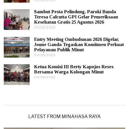
2
5
0
/
2
Sambut Pesta Pelindung, Paroki Bunda
0
6
Teresa Calcutta GPI Gelar Pemeriksaan
8
Kesehatan Gratis 25 Agustus 2026
/
05/08/2026
0
2
5
0
/
2
Entry Meeting Ombudsman 2026 Digelar,
0
6
Joune Ganda Tegaskan Komitmen Perkuat
8
Pelayanan Publik Minut
/
04/08/2026
0
2
4
0
/
2
Ketua Komisi III Berty Kapojos Reses
0
6
Bersama Warga Kolongan Minut
8
04/08/2026
0
/
4
2
/
0
0
2
8
6
/
2
0
2
LATEST FROM MINAHASA RAYA
6