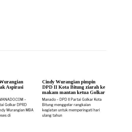
 Wurangian
Cindy Wurangian pimpin
k Aspirasi
DPD II Kota Bitung ziarah ke
makam mantan ketua Golkar
SMANADO.COM –
Manado – DPD II Partai Golkar Kota
rtai Golkar DPRD
Bitung menggelar rangkaian
 Cindy Wurangian MBA
kegiatan untuk memperingati hari
ses di
ulang tahun