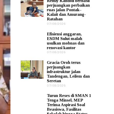
Remly Kandoli berhasil
0
perjuangkan perbaikan
8
ruas jalan Pontak–
/
Kalait dan Amurang-
2
Ratahan
0
2
07/08/2026
0
6
7
/
Efisiensi anggaran,
0
ESDM Sulut malah
8
usulkan mobnas dan
/
renovasi kantor
2
0
07/08/2026
0
2
7
6
/
Gracia Oroh terus
0
perjuangkan
8
infrastruktur jalan
/
Tandengan, Leilem dan
2
Seretan
0
2
07/08/2026
0
6
7
/
Turun Reses di SMAN 1
0
Tenga Minsel, MEP
8
Terima Aspirasi Soal
/
Beasiswa, Fasilitas
2
Sekolah hingga Status
0