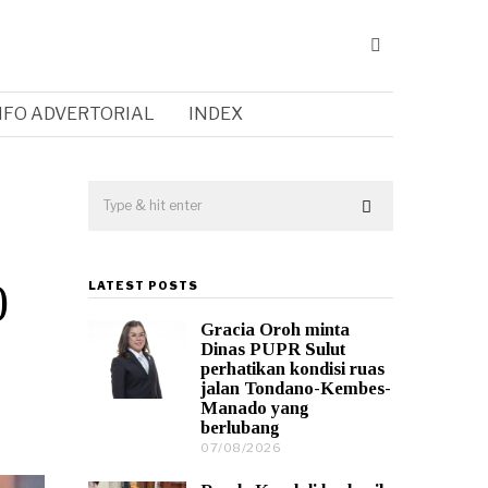
NFO ADVERTORIAL
INDEX
0
LATEST POSTS
Gracia Oroh minta
Dinas PUPR Sulut
perhatikan kondisi ruas
jalan Tondano-Kembes-
Manado yang
berlubang
07/08/2026
0
7
/