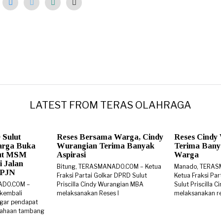
LATEST FROM TERAS OLAHRAGA
 Sulut
Reses Bersama Warga, Cindy
Reses Cindy
arga Buka
Wurangian Terima Banyak
Terima Banya
rut MSM
Aspirasi
Warga
i Jalan
Bitung, TERASMANADO.COM – Ketua
Manado, TERA
 BPJN
Fraksi Partai Golkar DPRD Sulut
Ketua Fraksi Pa
ADO.COM –
Priscilla Cindy Wurangian MBA
Sulut Priscilla
 kembali
melaksanakan Reses I
melaksanakan re
gar pendapat
sahaan tambang