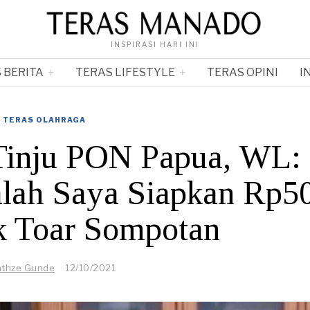
INSPIRASI HARI INI
 BERITA
TERAS LIFESTYLE
TERAS OPINI
I
TERAS OLAHRAGA
 Tinju PON Papua, WL:
lah Saya Siapkan Rp5
uk Toar Sompotan
nthze Gunde
12/10/2021