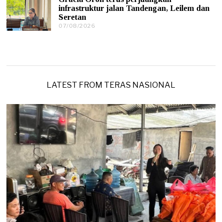
8
6
infrastruktur jalan Tandengan, Leilem dan
/
Seretan
2
0
07/08/2026
0
2
7
6
/
0
8
/
2
0
LATEST FROM TERAS NASIONAL
2
6