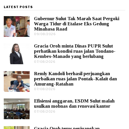
LATEST POSTS
Gubernur Sulut Tak Marah Saat Pergoki
Warga Tidur di Etalase Eks Gedung
Minahasa Raad
09/08/2026
0
9
/
Gracia Oroh minta Dinas PUPR Sulut
0
perhatikan kondisi ruas jalan Tondano-
8
Kembes-Manado yang berlubang
/
07/08/2026
0
2
7
0
/
2
Remly Kandoli berhasil perjuangkan
0
6
perbaikan ruas jalan Pontak–Kalait dan
8
Amurang-Ratahan
/
07/08/2026
0
2
7
0
/
2
Efisiensi anggaran, ESDM Sulut malah
0
6
usulkan mobnas dan renovasi kantor
8
07/08/2026
0
/
7
2
/
0
0
2
Gracia Oroh terus perjuangkan