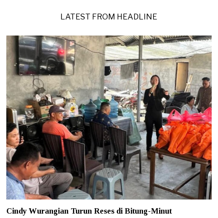
2
0
LATEST FROM HEADLINE
2
6
Cindy Wurangian Turun Reses di Bitung-Minut