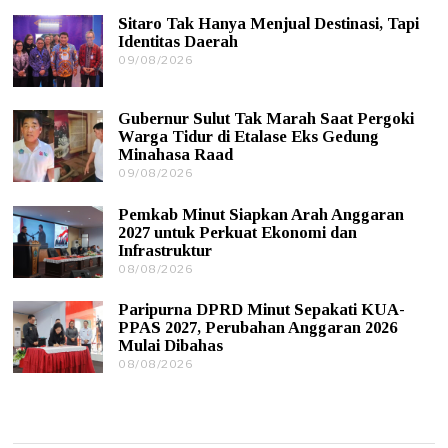
8
Sitaro Tak Hanya Menjual Destinasi, Tapi
/
Identitas Daerah
2
0
09/08/2026
1
2
0
6
/
0
Gubernur Sulut Tak Marah Saat Pergoki
8
Warga Tidur di Etalase Eks Gedung
/
Minahasa Raad
2
0
09/08/2026
0
2
9
6
/
Pemkab Minut Siapkan Arah Anggaran
0
2027 untuk Perkuat Ekonomi dan
8
Infrastruktur
/
08/08/2026
1
2
0
0
/
2
Paripurna DPRD Minut Sepakati KUA-
0
6
PPAS 2027, Perubahan Anggaran 2026
8
Mulai Dibahas
/
08/08/2026
0
2
9
0
/
2
0
6
8
/