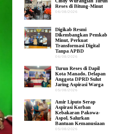
Cindy Wurangian Turun
0
Reses di Bitung-Minut
8
06/08/2026
0
/
6
2
/
0
0
2
Digikab Resmi
8
6
Dikembangkan Pemkab
/
Minut, Perkuat
2
Transformasi Digital
0
2
Tanpa APBD
6
06/08/2026
0
6
/
Turun Reses di Dapil
0
Kota Manado, Delapan
8
Anggota DPRD Sulut
/
Jaring Aspirasi Warga
2
0
05/08/2026
0
2
5
6
/
Amir Liputo Serap
0
Aspirasi Korban
8
Kebakaran Pakowa-
/
Aspol, Salurkan
2
Bantuan Kemanusiaan
0
2
05/08/2026
0
6
5