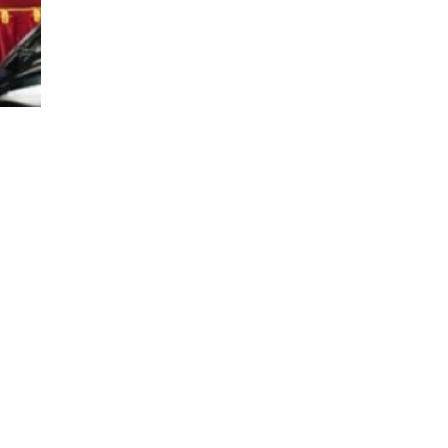
/
0
8
/
2
0
2
6