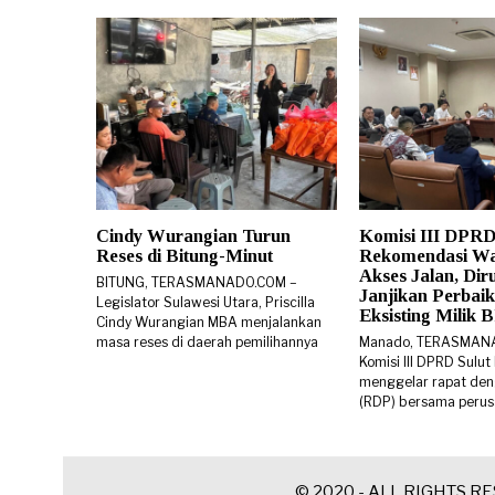
Cindy Wurangian Turun
Komisi III DPRD
Reses di Bitung-Minut
Rekomendasi W
Akses Jalan, Di
BITUNG, TERASMANADO.COM –
Janjikan Perbaik
Legislator Sulawesi Utara, Priscilla
Eksisting Milik
Cindy Wurangian MBA menjalankan
masa reses di daerah pemilihannya
Manado, TERASMAN
Komisi III DPRD Sulut
menggelar rapat den
(RDP) bersama peru
© 2020 - ALL RIGHTS R