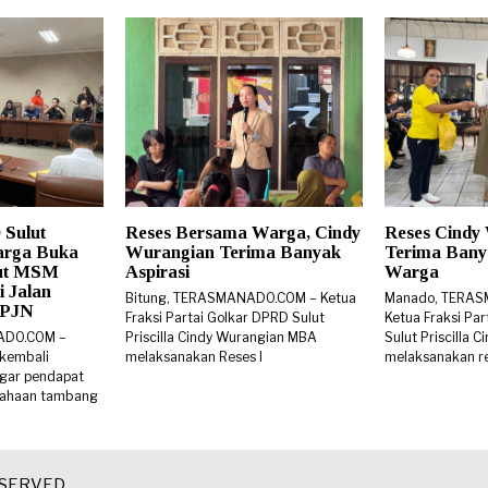
 Sulut
Reses Bersama Warga, Cindy
Reses Cindy
arga Buka
Wurangian Terima Banyak
Terima Banya
rut MSM
Aspirasi
Warga
i Jalan
Bitung, TERASMANADO.COM – Ketua
Manado, TERA
 BPJN
Fraksi Partai Golkar DPRD Sulut
Ketua Fraksi Pa
ADO.COM –
Priscilla Cindy Wurangian MBA
Sulut Priscilla
 kembali
melaksanakan Reses I
melaksanakan re
gar pendapat
sahaan tambang
ESERVED.