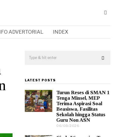
NFO ADVERTORIAL
INDEX
a
n
LATEST POSTS
Turun Reses di SMAN 1
Tenga Minsel, MEP
Terima Aspirasi Soal
Beasiswa, Fasilitas
Sekolah hingga Status
Guru Non ASN
06/08/2026
0
6
/