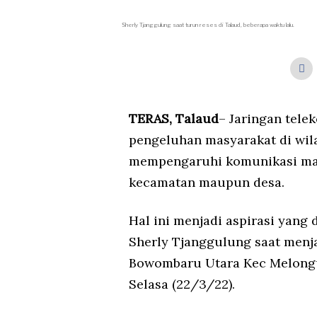
Sherly Tjanggulung saat turun reses di Talaud, beberapa waktu lalu.
TERAS, Talaud
– Jaringan tele
pengeluhan masyarakat di wil
mempengaruhi komunikasi mas
kecamatan maupun desa.
Hal ini menjadi aspirasi yang
Sherly Tjanggulung saat menja
Bowombaru Utara Kec Melong
Selasa (22/3/22).