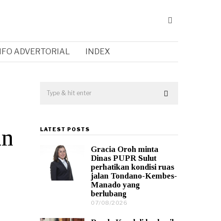
NFO ADVERTORIAL
INDEX
an
LATEST POSTS
Gracia Oroh minta
Dinas PUPR Sulut
perhatikan kondisi ruas
jalan Tondano-Kembes-
Manado yang
berlubang
07/08/2026
0
7
/