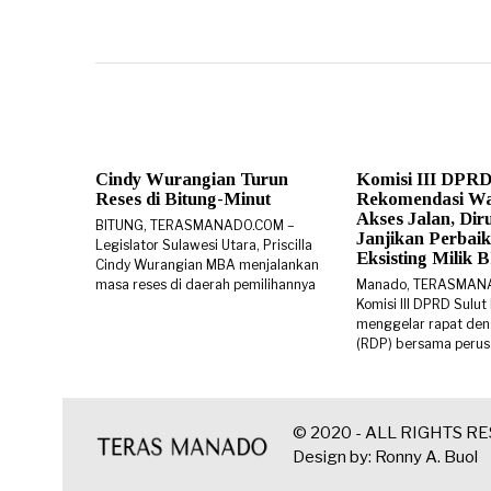
Cindy Wurangian Turun
Komisi III DPRD
Reses di Bitung-Minut
Rekomendasi W
Akses Jalan, Di
BITUNG, TERASMANADO.COM –
Janjikan Perbaik
Legislator Sulawesi Utara, Priscilla
Eksisting Milik
Cindy Wurangian MBA menjalankan
masa reses di daerah pemilihannya
Manado, TERASMAN
Komisi III DPRD Sulut
menggelar rapat den
(RDP) bersama peru
© 2020 - ALL RIGHTS R
Design by: Ronny A. Buol