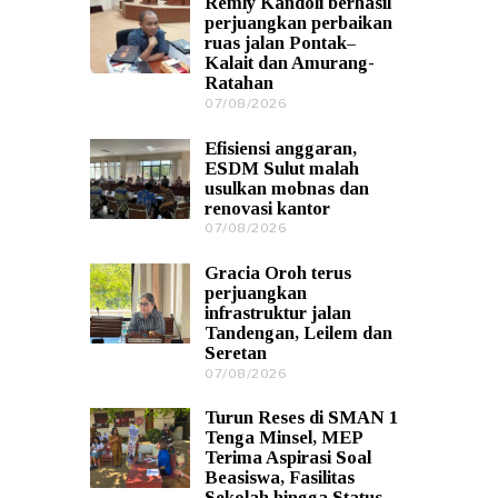
Remly Kandoli berhasil
0
perjuangkan perbaikan
8
ruas jalan Pontak–
/
Kalait dan Amurang-
2
Ratahan
0
2
07/08/2026
0
6
7
/
Efisiensi anggaran,
0
ESDM Sulut malah
8
usulkan mobnas dan
/
renovasi kantor
2
0
07/08/2026
0
2
7
6
/
Gracia Oroh terus
0
perjuangkan
8
infrastruktur jalan
/
Tandengan, Leilem dan
2
Seretan
0
2
07/08/2026
0
6
7
/
Turun Reses di SMAN 1
0
Tenga Minsel, MEP
8
Terima Aspirasi Soal
/
Beasiswa, Fasilitas
2
Sekolah hingga Status
0