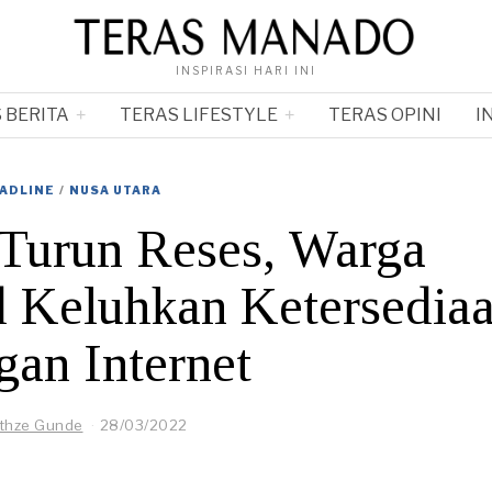
INSPIRASI HARI INI
 BERITA
TERAS LIFESTYLE
TERAS OPINI
I
ADLINE
/
NUSA UTARA
Turun Reses, Warga
 Keluhkan Ketersedia
gan Internet
thze Gunde
28/03/2022
2
8
/
0