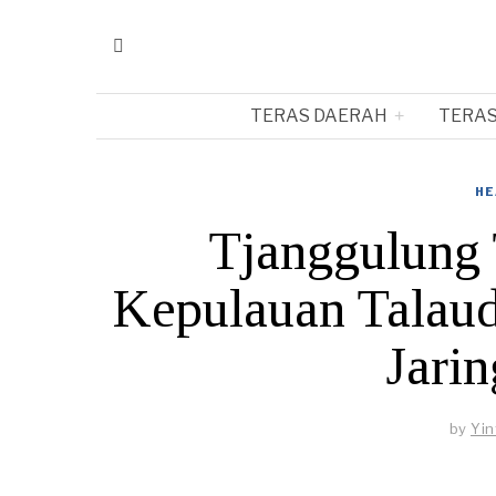
TERAS DAERAH
TERAS
HE
Tjanggulung 
Kepulauan Talaud
Jarin
by
Yin