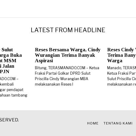
LATEST FROM HEADLINE
 Sulut
Reses Bersama Warga, Cindy
Reses Cindy
arga Buka
Wurangian Terima Banyak
Terima Banya
rut MSM
Aspirasi
Warga
i Jalan
Bitung, TERASMANADO.COM – Ketua
Manado, TERA
 BPJN
Fraksi Partai Golkar DPRD Sulut
Ketua Fraksi Pa
ADO.COM –
Priscilla Cindy Wurangian MBA
Sulut Priscilla
 kembali
melaksanakan Reses I
melaksanakan re
gar pendapat
sahaan tambang
ESERVED.
HOME
TENTANG KAMI