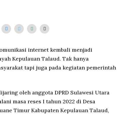
3
/
2
0
2
2
komunikasi internet kembali menjadi
ayah Kepulauan Talaud. Tak hanya
yarakat tapi juga pada kegiatan pemerintah
 dijaring oleh anggota DPRD Sulawesi Utara
lani masa reses I tahun 2022 di Desa
uane Timur Kabupaten Kepulauan Talaud,