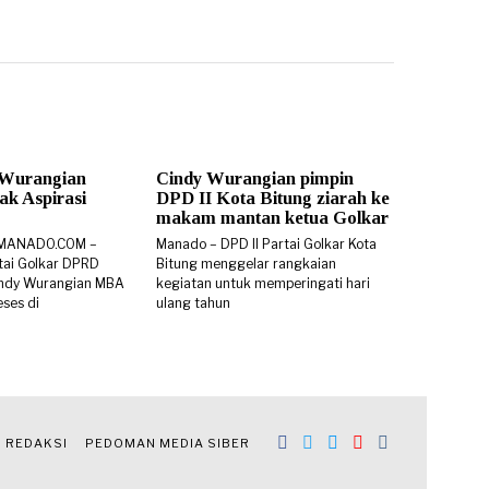
 Wurangian
Cindy Wurangian pimpin
k Aspirasi
DPD II Kota Bitung ziarah ke
makam mantan ketua Golkar
SMANADO.COM –
Manado – DPD II Partai Golkar Kota
rtai Golkar DPRD
Bitung menggelar rangkaian
 Cindy Wurangian MBA
kegiatan untuk memperingati hari
ses di
ulang tahun
REDAKSI
PEDOMAN MEDIA SIBER