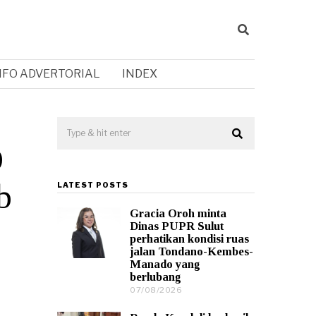
NFO ADVERTORIAL
INDEX
D
b
LATEST POSTS
Gracia Oroh minta
Dinas PUPR Sulut
perhatikan kondisi ruas
jalan Tondano-Kembes-
Manado yang
berlubang
07/08/2026
0
7
/