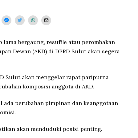
6
/
2
0
2
2
p lama bergaung, resuffle atau perombakan
kapan Dewan (AKD) di DPRD Sulut akan segera
PRD Sulut akan menggelar rapat paripurna
rubahan komposisi anggota di AKD.
al ada perubahan pimpinan dan keanggotaan
omisi.
stikan akan menduduki posisi penting.