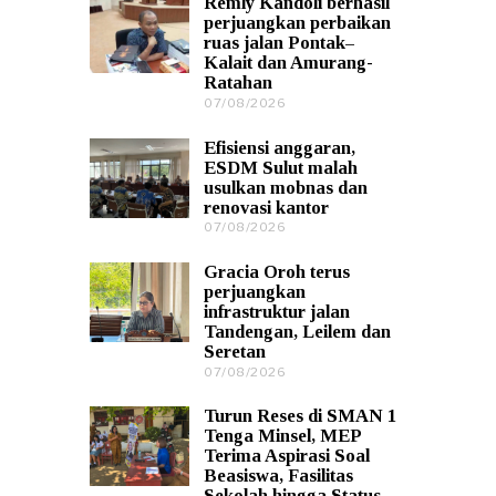
Remly Kandoli berhasil
0
perjuangkan perbaikan
8
ruas jalan Pontak–
/
Kalait dan Amurang-
2
Ratahan
0
2
07/08/2026
0
6
7
/
Efisiensi anggaran,
0
ESDM Sulut malah
8
usulkan mobnas dan
/
renovasi kantor
2
0
07/08/2026
0
2
7
6
/
Gracia Oroh terus
0
perjuangkan
8
infrastruktur jalan
/
Tandengan, Leilem dan
2
Seretan
0
2
07/08/2026
0
6
7
/
Turun Reses di SMAN 1
0
Tenga Minsel, MEP
8
Terima Aspirasi Soal
/
Beasiswa, Fasilitas
2
Sekolah hingga Status
0