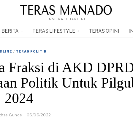
INSPIRASI HARI INI
 BERITA
TERAS LIFESTYLE
TERAS OPINI
I
DLINE
/
TERAS POLITIK
ta Fraksi di AKD DPR
an Politik Untuk Pilgu
2024
thze Gunde
06/06/2022
0
6
/
0