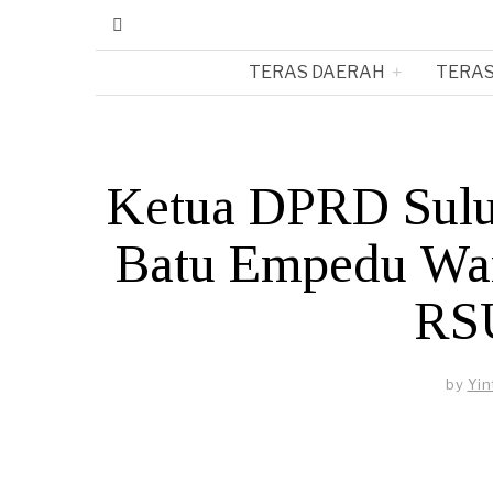
TERAS DAERAH
TERAS
Ketua DPRD Sulut
Batu Empedu Wani
RS
by
Yin