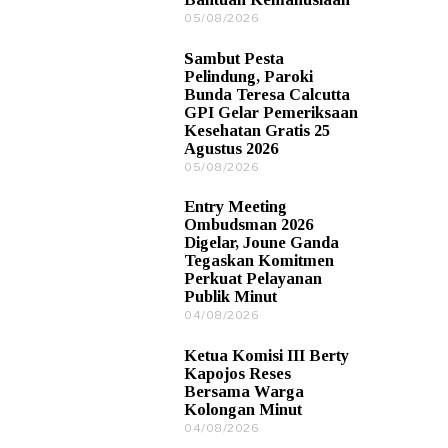
2
05/08/2026
0
6
5
/
Sambut Pesta
0
Pelindung, Paroki
8
Bunda Teresa Calcutta
/
GPI Gelar Pemeriksaan
2
Kesehatan Gratis 25
0
Agustus 2026
2
6
05/08/2026
0
5
/
Entry Meeting
0
Ombudsman 2026
8
Digelar, Joune Ganda
/
Tegaskan Komitmen
2
Perkuat Pelayanan
0
Publik Minut
2
6
04/08/2026
0
4
/
Ketua Komisi III Berty
0
Kapojos Reses
8
Bersama Warga
/
Kolongan Minut
2
0
04/08/2026
0
2
4