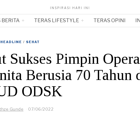
INSPIRASI HARI INI
 BERITA
TERAS LIFESTYLE
TERAS OPINI
I
HEADLINE
/
SEHAT
 Sukses Pimpin Opera
ta Berusia 70 Tahun 
UD ODSK
thze Gunde
07/06/2022
0
7
/
0
6
/