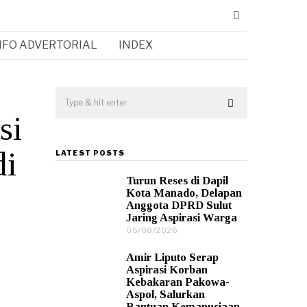
NFO ADVERTORIAL
INDEX
si
di
LATEST POSTS
Turun Reses di Dapil
Kota Manado, Delapan
Anggota DPRD Sulut
Jaring Aspirasi Warga
05/08/2026
0
5
/
Amir Liputo Serap
0
Aspirasi Korban
8
Kebakaran Pakowa-
/
Aspol, Salurkan
2
Bantuan Kemanusiaan
0