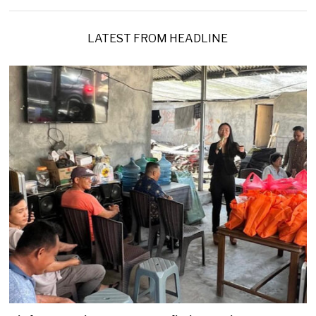
8
/
2
0
LATEST FROM HEADLINE
2
6