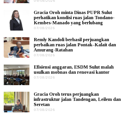
09/08/2026
0
9
/
Gracia Oroh minta Dinas PUPR Sulut
0
perhatikan kondisi ruas jalan Tondano-
8
Kembes-Manado yang berlubang
/
07/08/2026
0
2
7
0
/
2
Remly Kandoli berhasil perjuangkan
0
6
perbaikan ruas jalan Pontak–Kalait dan
8
Amurang-Ratahan
/
07/08/2026
0
2
7
0
/
2
Efisiensi anggaran, ESDM Sulut malah
0
6
usulkan mobnas dan renovasi kantor
8
07/08/2026
0
/
7
2
/
0
0
2
Gracia Oroh terus perjuangkan
8
6
infrastruktur jalan Tandengan, Leilem dan
/
Seretan
2
0
07/08/2026
0
2
7
6
/
0