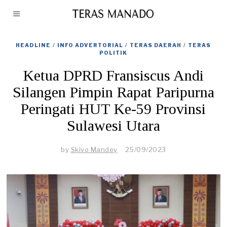
HEADLINE
/
INFO ADVERTORIAL
/
TERAS DAERAH
/
TERAS
POLITIK
Ketua DPRD Fransiscus Andi
Silangen Pimpin Rapat Paripurna
Peringati HUT Ke-59 Provinsi
Sulawesi Utara
by
Skivo Mandey
25/09/2023
2
9
/
0
9
/
2
0
2